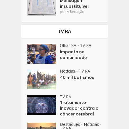
Mensagem
insubstituível
por
A Redação
TV RA
Olhar RA
TV RA
•
Impacto na
comunidade
Notícias
TV RA
•
40 mil batismos
TV RA
Tratamento
inovador contra o
câncer cerebral
Destaques
Notícias
•
•
TV RA