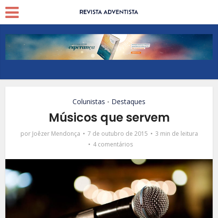
Colunistas
Destaques
•
Músicos que servem
por
Joêzer Mendonça
7 de outubro de 2015
3 min de leitura
4 comentários