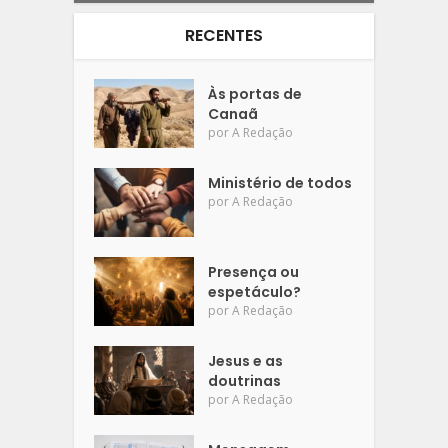
RECENTES
Às portas de
Canaã
por
A Redação
Ministério de todos
por
A Redação
Presença ou
espetáculo?
por
A Redação
Jesus e as
doutrinas
por
A Redação