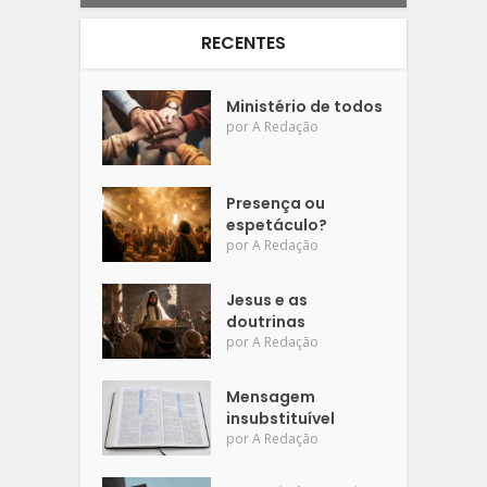
RECENTES
Ministério de todos
por
A Redação
Presença ou
espetáculo?
por
A Redação
Jesus e as
doutrinas
por
A Redação
Mensagem
insubstituível
por
A Redação