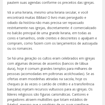
pautem suas agendas conforme os preceitos das igrejas.
Vá a uma livraria, mesmo uma livraria secular, e você
encontrará muitas Bíblias! O livro mais perseguido e
odiado da história não mais precisa ser repassado
restritamente nas igrejas, discretamente: é comercializado
no balcão principal de uma grande livraria, em todas as
cores e tamanhos, onde crentes e descrentes o apalpam e
compram, como fazem com os lançamentos de autoajuda
ou os romances.
Se há uma geração os cultos eram celebrados em igrejas
com algumas dezenas de assentos (bancos de tábua
dura), hoje é comum grandes templos para milhares de
pessoas (acomodadas em poltronas acolchoadas). Se as
ofertas eram moedinhas atiradas na sacola, hoje os
cheques (e às vezes o cartão de crédito e a transferência
bancária) injetam recursos vultuosos para as igrejas. Os
líderes religiosos são figuras carismáticas. Cantores e
pregadores atraem multidões que lotam estádios de
futebol, mesmo que o privilégio de os ouvir signifique