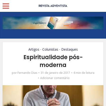
Artigos
Colunistas
Destaques
•
•
Espiritualidade pós-
moderna
por
Fernando Dias
31 de janeiro de 2017
6 min de leitura
Adicionar comentário