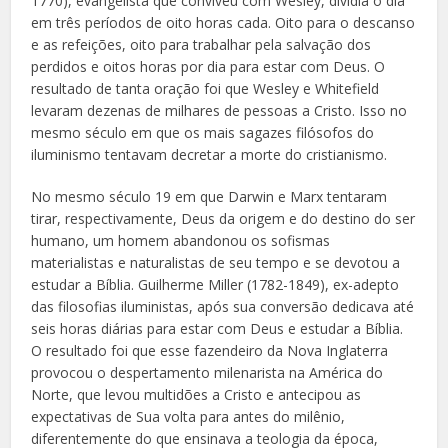
1770), evangelista que conviveu com Wesley, dividia o dia
em três períodos de oito horas cada. Oito para o descanso
e as refeições, oito para trabalhar pela salvação dos
perdidos e oitos horas por dia para estar com Deus. O
resultado de tanta oração foi que Wesley e Whitefield
levaram dezenas de milhares de pessoas a Cristo. Isso no
mesmo século em que os mais sagazes filósofos do
iluminismo tentavam decretar a morte do cristianismo.
No mesmo século 19 em que Darwin e Marx tentaram
tirar, respectivamente, Deus da origem e do destino do ser
humano, um homem abandonou os sofismas
materialistas e naturalistas de seu tempo e se devotou a
estudar a Bíblia. Guilherme Miller (1782-1849), ex-adepto
das filosofias iluministas, após sua conversão dedicava até
seis horas diárias para estar com Deus e estudar a Bíblia.
O resultado foi que esse fazendeiro da Nova Inglaterra
provocou o despertamento milenarista na América do
Norte, que levou multidões a Cristo e antecipou as
expectativas de Sua volta para antes do milênio,
diferentemente do que ensinava a teologia da época,