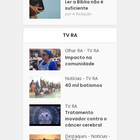
Ler a Bíblia não é
suficiente
por
A Redação
TV RA
Olhar RA
TV RA
•
Impacto na
comunidade
Notícias
TV RA
•
40 mil batismos
TV RA
Tratamento
inovador contra o
câncer cerebral
Destaques
Notícias
•
•