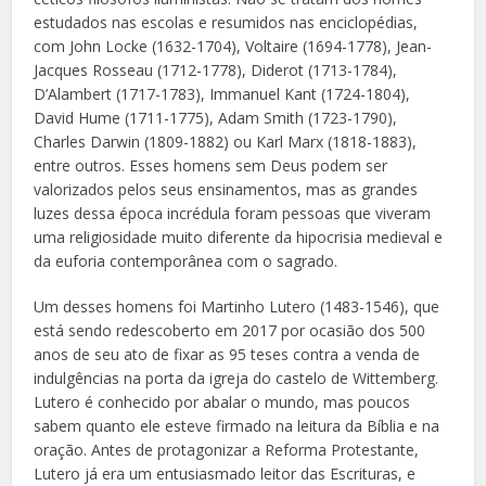
estudados nas escolas e resumidos nas enciclopédias,
com John Locke (1632-1704), Voltaire (1694-1778), Jean-
Jacques Rosseau (1712-1778), Diderot (1713-1784),
D’Alambert (1717-1783), Immanuel Kant (1724-1804),
David Hume (1711-1775), Adam Smith (1723-1790),
Charles Darwin (1809-1882) ou Karl Marx (1818-1883),
entre outros. Esses homens sem Deus podem ser
valorizados pelos seus ensinamentos, mas as grandes
luzes dessa época incrédula foram pessoas que viveram
uma religiosidade muito diferente da hipocrisia medieval e
da euforia contemporânea com o sagrado.
Um desses homens foi Martinho Lutero (1483-1546), que
está sendo redescoberto em 2017 por ocasião dos 500
anos de seu ato de fixar as 95 teses contra a venda de
indulgências na porta da igreja do castelo de Wittemberg.
Lutero é conhecido por abalar o mundo, mas poucos
sabem quanto ele esteve firmado na leitura da Bíblia e na
oração. Antes de protagonizar a Reforma Protestante,
Lutero já era um entusiasmado leitor das Escrituras, e