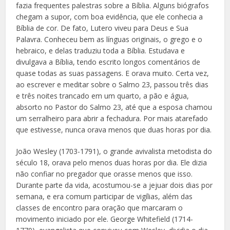
fazia frequentes palestras sobre a Bíblia. Alguns biógrafos
chegam a supor, com boa evidência, que ele conhecia a
Bíblia de cor. De fato, Lutero viveu para Deus e Sua
Palavra. Conheceu bem as línguas originais, o grego e o
hebraico, e delas traduziu toda a Bíblia. Estudava e
divulgava a Bíblia, tendo escrito longos comentários de
quase todas as suas passagens. E orava muito. Certa vez,
ao escrever e meditar sobre o Salmo 23, passou três dias
e três noites trancado em um quarto, a pão e água,
absorto no Pastor do Salmo 23, até que a esposa chamou
um serralheiro para abrir a fechadura. Por mais atarefado
que estivesse, nunca orava menos que duas horas por dia.
João Wesley (1703-1791), o grande avivalista metodista do
século 18, orava pelo menos duas horas por dia. Ele dizia
não confiar no pregador que orasse menos que isso.
Durante parte da vida, acostumou-se a jejuar dois dias por
semana, e era comum participar de vigílias, além das
classes de encontro para oração que marcaram o
movimento iniciado por ele. George Whitefield (1714-