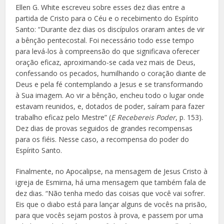
Ellen G. White escreveu sobre esses dez dias entre a
partida de Cristo para o Céu e o recebimento do Espírito
Santo: “Durante dez dias os discípulos oraram antes de vir
a bênção pentecostal. Foi necessário todo esse tempo
para levá-los à compreensão do que significava oferecer
oração eficaz, aproximando-se cada vez mais de Deus,
confessando os pecados, humilhando o coração diante de
Deus e pela fé contemplando a Jesus e se transformando
à Sua imagem. Ao vir a bênção, encheu todo o lugar onde
estavam reunidos, e, dotados de poder, saíram para fazer
trabalho eficaz pelo Mestre” (
E Recebereis Poder
, p. 153).
Dez dias de provas seguidos de grandes recompensas
para os fiéis. Nesse caso, a recompensa do poder do
Espírito Santo.
Finalmente, no Apocalipse, na mensagem de Jesus Cristo à
igreja de Esmirna, há uma mensagem que também fala de
dez dias. “Não tenha medo das coisas que você vai sofrer.
Eis que o diabo está para lançar alguns de vocês na prisão,
para que vocês sejam postos à prova, e passem por uma