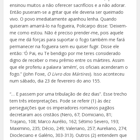
ensinou muitos a não oferecer sacrifícios e a não adorar.
Então puseram-se a gritar que ele deveria ser queimado
vivo. O povo imediatamente apanhou lenha. Quando
quiseram amarrá-lo na fogueira, Policarpo disse: ‘Deixem-
me como estou. Não é preciso prender-me, pois aquele
que me dá forças para suportar o fogo também me fará
permanecer na fogueira sem eu quiser fugir. Disse ele
então: ‘Ó Pai, eu Te bendigo por me teres considerado
digno de receber o meu prêmio entre os mártires. Assim
que ele proferiu a palavra ‘amém’, os oficiais acenderam o
fogo.” (John Foxe,
O Livro dos Mártires
). Isso aconteceu
num sábado, dia 23 de fevereiro do ano 155.
“… E passem por uma tribulação de dez dias”. Esse trecho
tem três interpretações. Pode se referir (1) às dez
perseguições que os imperadores romanos pagãos
decretaram aos cristãos (Nero, 67; Domiciano, 81;
Trajano, 108; Marco Aurélio, 162; Sétimo Severo, 193;
Maximino, 235; Décio, 249; Valeriano, 257; Aureliano, 274;
Diocleciano e Galério, 303-313). Outros (2) entendem que