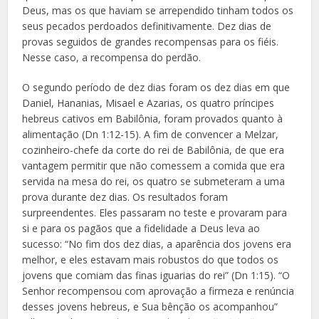
Deus, mas os que haviam se arrependido tinham todos os
seus pecados perdoados definitivamente. Dez dias de
provas seguidos de grandes recompensas para os fiéis.
Nesse caso, a recompensa do perdão.
O segundo período de dez dias foram os dez dias em que
Daniel, Hananias, Misael e Azarias, os quatro príncipes
hebreus cativos em Babilônia, foram provados quanto à
alimentação (Dn 1:12-15). A fim de convencer a Melzar,
cozinheiro-chefe da corte do rei de Babilônia, de que era
vantagem permitir que não comessem a comida que era
servida na mesa do rei, os quatro se submeteram a uma
prova durante dez dias. Os resultados foram
surpreendentes. Eles passaram no teste e provaram para
si e para os pagãos que a fidelidade a Deus leva ao
sucesso: “No fim dos dez dias, a aparência dos jovens era
melhor, e eles estavam mais robustos do que todos os
jovens que comiam das finas iguarias do rei” (Dn 1:15). “O
Senhor recompensou com aprovação a firmeza e renúncia
desses jovens hebreus, e Sua bênção os acompanhou”