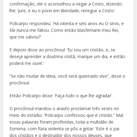
confirmação, ele o aconselhou a negar a Cristo, dizendo-
lhe: ‘Jure, e eu o porei em liberdade; renegue a Cristo’.
Policarpo respondeu: ‘Há oitenta e seis anos eu O sirvo, e
Ele nunca me faltou. Como então blasfemarei meu Rei,
que me salvou?’
E depois disse ao procônsul: ‘Eu sou um cristão, e, se
deseja aprender a doutrina cristã, marque um dia, e então
poderá me ouvir.’
“Se não mudar de ideia, você será queimado vivo”, disse o
procônsul.
Então Policarpo disse: ‘Faça tudo o que lhe agradar’.
O procônsul mandou o arauto proclamar três vezes no
meio do estádio: ‘Policarpo confessou que é cristão.” Mal
essas palavras foram proferidas, toda a multidão de
Esmirna, com fúria violenta se pôs a gritar: ‘Este é o pai
dos cristãos e o destruidor dos nossos deuses, que