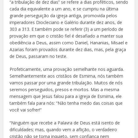
“a tribulação de dez dias” se refere a dias proféticos, sendo
cada dia equivalente a um ano, e se cumpriu na última
grande perseguição da igreja antiga, promovida pelos
imperadores Diocleciano e Galério durante dez anos, de
303 a 313. E também pode se referir (3) a um período de
provação em que o cristão fiel é desafiado a manter sua
obediência a Deus, assim como Daniel, Hananias, Misael e
Azarias foram provados durante dez dias, mas, pela graça
de Deus, passaram no teste.
Profeticamente, uma provação semelhante nos aguarda.
Semelhantemente aos cristãos de Esmirna, nós também
vamos passar por uma grande tribulação. Muitos de nós
seremos perseguidos, presos e mortos. Mas a mesma
mensagem que Jesus falou para a igreja de Esmirna, ele
também fala para nós: “Não tenha medo das coisas que
você vai sofrer!”
“Ninguém que recebe a Palavra de Deus está isento de
dificuldades; mas, quando vem a aflição, o verdadeiro
cristão não se torna inquieto, sem confiança nem