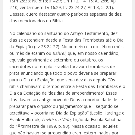
1Sm 25:38; Ne 5:18; Jr 42:7; Dn 1:12, 14, 15; At 25:6; Ap
2:10; ver também Lv 16:29; Lv 23:24-27; At 1:3, 5; 2:1).
Dessas, quero destacar quatro períodos especiais de dez
dias mencionados na Bíblia.
No calendário do santuário do Antigo Testamento, dez
dias se estendiam desde a Festa das Trombetas até o Dia
da Expiação (Lv 23:24-27). No primeiro dia do sétimo mês,
ou mês de etanim ou
tishrei
, que, em nosso calendário,
equivale geralmente a setembro ou outubro, os
sacerdotes no templo israelita tocavam trombetas de
prata anunciando que todo o povo deveria se preparar
para o Dia da Expiação, que seria dez dias depois. “Os
rabis chamavam o tempo entre a Festa das Trombetas e o
Dia da Expiação de ‘dez dias de arrependimento’. Esses
dias davam ao antigo povo de Deus a oportunidade de se
preparar para o ‘juízo’ ou ‘julgamento’ que – segundo se
acreditava – ocorria no Dia da Expiação” (Leslie Hardinge e
Frank Holbrook,
Levítico e Vida
, Lição da Escola Sabatina
o
do 1
trimestre de 1989, p. 90). Nessa ocasião, aqueles
que não haviam se arrependido eram exterminados por