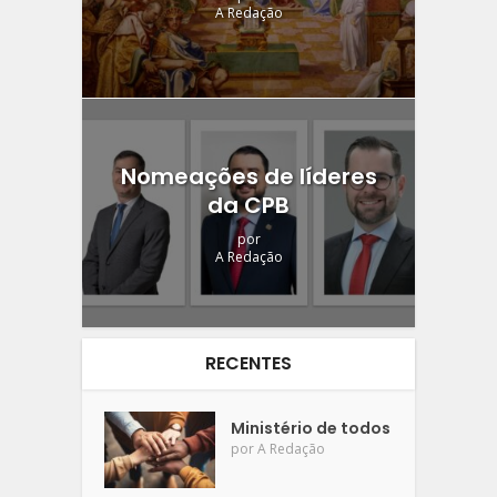
A Redação
Nomeações de líderes
da CPB
por
A Redação
RECENTES
Ministério de todos
por
A Redação