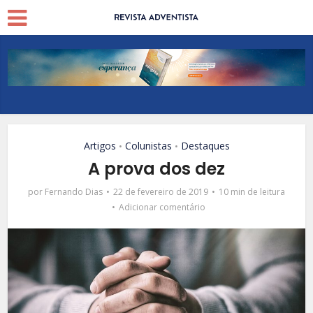
Artigos
Colunistas
Destaques
•
•
A prova dos dez
por
Fernando Dias
22 de fevereiro de 2019
10 min de leitura
Adicionar comentário