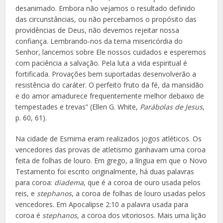
desanimado. Embora não vejamos o resultado definido
das circunstâncias, ou não percebamos o propósito das
providências de Deus, não devemos rejeitar nossa
confiança. Lembrando-nos da terna misericórdia do
Senhor, lancemos sobre Ele nossos cuidados e esperemos
com paciência a salvação. Pela luta a vida espiritual é
fortificada. Provações bem suportadas desenvolverão a
resistência do caráter. O perfeito fruto da fé, da mansidão
e do amor amadurece frequentemente melhor debaixo de
tempestades e trevas” (Ellen G. White,
Parábolas de Jesus
,
p. 60, 61).
Na cidade de Esmirna eram realizados jogos atléticos. Os
vencedores das provas de atletismo ganhavam uma coroa
feita de folhas de louro. Em grego, a língua em que o Novo
Testamento foi escrito originalmente, há duas palavras
para coroa:
diadema
, que é a coroa de ouro usada pelos
reis, e
stephanos
, a coroa de folhas de louro usadas pelos
vencedores. Em Apocalipse 2:10 a palavra usada para
coroa é
stephanos
, a coroa dos vitoriosos. Mais uma lição