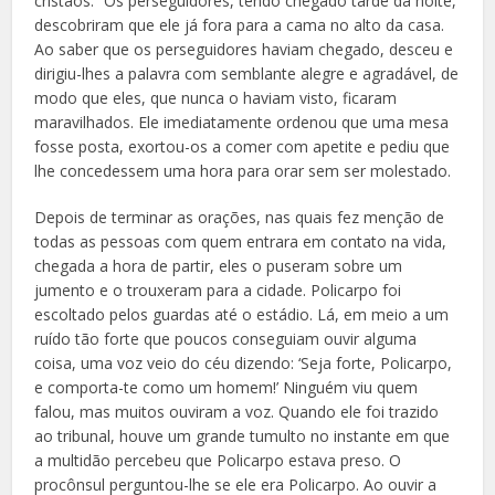
cristãos. “Os perseguidores, tendo chegado tarde da noite,
descobriram que ele já fora para a cama no alto da casa.
Ao saber que os perseguidores haviam chegado, desceu e
dirigiu-lhes a palavra com semblante alegre e agradável, de
modo que eles, que nunca o haviam visto, ficaram
maravilhados. Ele imediatamente ordenou que uma mesa
fosse posta, exortou-os a comer com apetite e pediu que
lhe concedessem uma hora para orar sem ser molestado.
Depois de terminar as orações, nas quais fez menção de
todas as pessoas com quem entrara em contato na vida,
chegada a hora de partir, eles o puseram sobre um
jumento e o trouxeram para a cidade. Policarpo foi
escoltado pelos guardas até o estádio. Lá, em meio a um
ruído tão forte que poucos conseguiam ouvir alguma
coisa, uma voz veio do céu dizendo: ‘Seja forte, Policarpo,
e comporta-te como um homem!’ Ninguém viu quem
falou, mas muitos ouviram a voz. Quando ele foi trazido
ao tribunal, houve um grande tumulto no instante em que
a multidão percebeu que Policarpo estava preso. O
procônsul perguntou-lhe se ele era Policarpo. Ao ouvir a