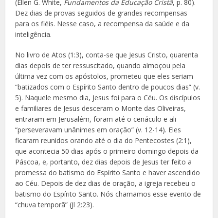
(Ellen G. White,
Fundamentos da Educação Cristã
, p. 80).
Dez dias de provas seguidos de grandes recompensas
para os fiéis. Nesse caso, a recompensa da saúde e da
inteligência.
No livro de Atos (1:3), conta-se que Jesus Cristo, quarenta
dias depois de ter ressuscitado, quando almoçou pela
última vez com os apóstolos, prometeu que eles seriam
“batizados com o Espírito Santo dentro de poucos dias” (v.
5). Naquele mesmo dia, Jesus foi para o Céu. Os discípulos
e familiares de Jesus desceram o Monte das Oliveiras,
entraram em Jerusalém, foram até o cenáculo e ali
“perseveravam unânimes em oração” (v. 12-14). Eles
ficaram reunidos orando até o dia do Pentecostes (2:1),
que acontecia 50 dias após o primeiro domingo depois da
Páscoa, e, portanto, dez dias depois de Jesus ter feito a
promessa do batismo do Espírito Santo e haver ascendido
ao Céu. Depois de dez dias de oração, a igreja recebeu o
batismo do Espírito Santo. Nós chamamos esse evento de
“chuva temporã” (Jl 2:23).