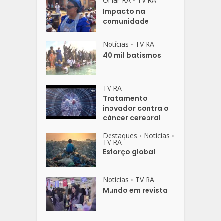
Olhar RA
TV RA
•
Impacto na
comunidade
Notícias
TV RA
•
40 mil batismos
TV RA
Tratamento
inovador contra o
câncer cerebral
Destaques
Notícias
•
•
TV RA
Esforço global
Notícias
TV RA
•
Mundo em revista