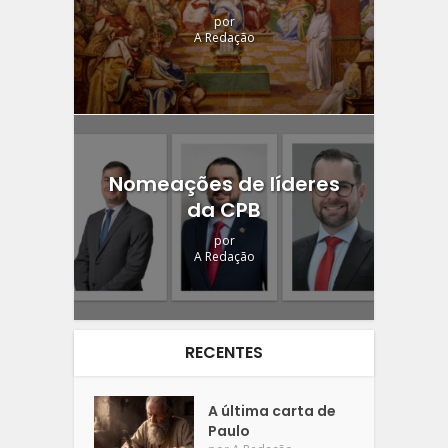
por
A Redação
Nomeações de líderes
da CPB
por
A Redação
RECENTES
A última carta de
Paulo