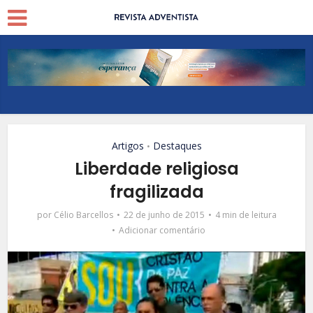
Artigos
Destaques
•
Liberdade religiosa
fragilizada
por
Célio Barcellos
22 de junho de 2015
4 min de leitura
Adicionar comentário