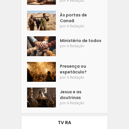
por
A Redação
Às portas de
Canaã
por
A Redação
Ministério de todos
por
A Redação
Presença ou
espetáculo?
por
A Redação
Jesus e as
doutrinas
por
A Redação
TV RA