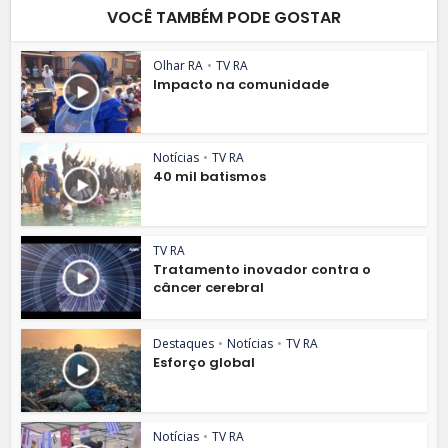
VOCÊ TAMBÉM PODE GOSTAR
Olhar RA
•
TV RA
Impacto na comunidade
Notícias
•
TV RA
40 mil batismos
TV RA
Tratamento inovador contra o
câncer cerebral
Destaques
•
Notícias
•
TV RA
Esforço global
Notícias
•
TV RA