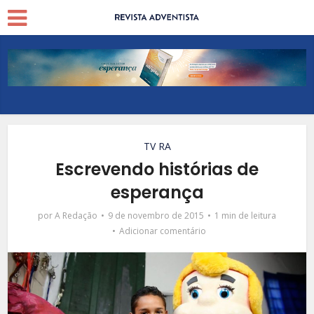
TV RA
Escrevendo histórias de
esperança
por
A Redação
9 de novembro de 2015
1 min de leitura
Adicionar comentário