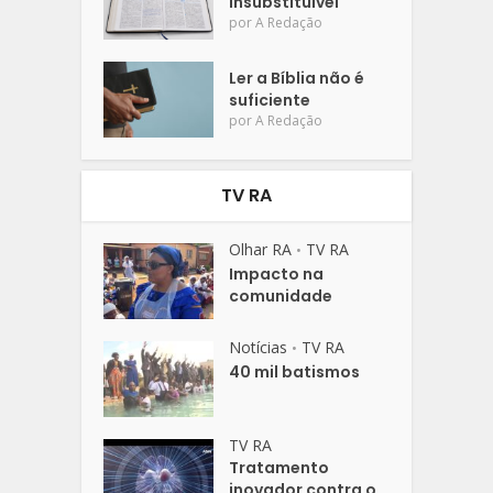
insubstituível
por
A Redação
Ler a Bíblia não é
suficiente
por
A Redação
TV RA
Olhar RA
TV RA
•
Impacto na
comunidade
Notícias
TV RA
•
40 mil batismos
TV RA
Tratamento
inovador contra o