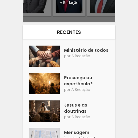
A Redação
RECENTES
Ministério de todos
por
A Redação
Presença ou
espetáculo?
por
A Redação
Jesus e as
doutrinas
por
A Redação
Mensagem