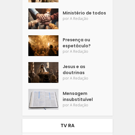
Ministério de todos
por
A Redação
Presença ou
espetáculo?
por
A Redação
Jesus e as
doutrinas
por
A Redação
Mensagem
insubstituível
por
A Redação
TV RA