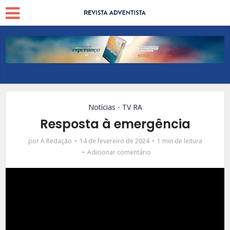
Notícias
TV RA
•
Resposta à emergência
por
A Redação
14 de fevereiro de 2024
1 min de leitura
Adicionar comentário