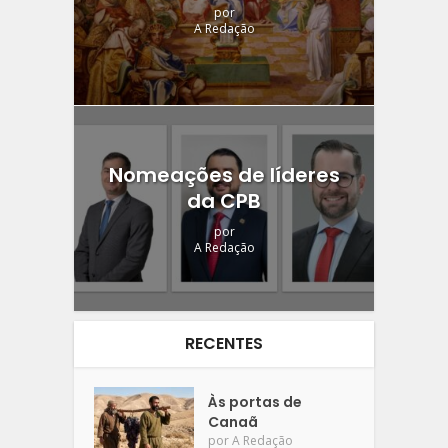
por
A Redação
Nomeações de líderes
da CPB
por
A Redação
RECENTES
Às portas de
Canaã
por
A Redação