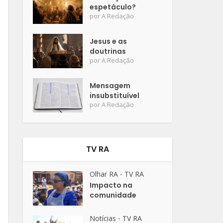
espetáculo?
por
A Redação
Jesus e as
doutrinas
por
A Redação
Mensagem
insubstituível
por
A Redação
TV RA
Olhar RA
TV RA
•
Impacto na
comunidade
Notícias
TV RA
•