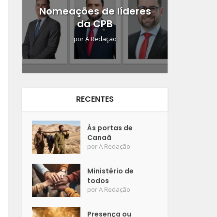
Nomeações de líderes
da CPB
por
A Redação
RECENTES
Às portas de
Canaã
por
A Redação
Ministério de
todos
por
A Redação
Presença ou