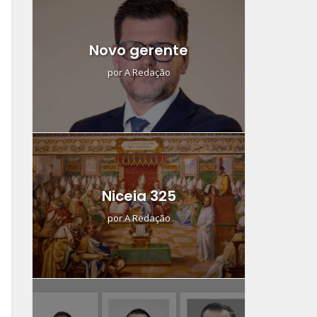
Novo gerente
por
A Redação
Niceia 325
por
A Redação