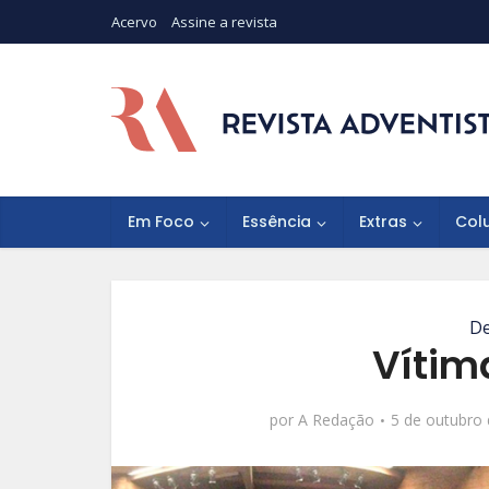
Acervo
Assine a revista
Em Foco
Essência
Extras
Col
De
Vítim
por
A Redação
5 de outubro