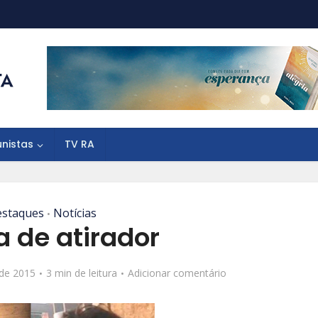
unistas
TV RA
staques
Notícias
•
a de atirador
 de 2015
3 min de leitura
Adicionar comentário