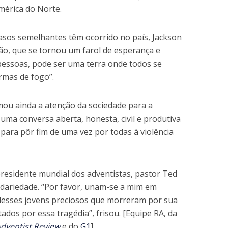
mérica do Norte.
asos semelhantes têm ocorrido no país, Jackson
ção, que se tornou um farol de esperança e
essoas, pode ser uma terra onde todos se
armas de fogo”.
ou ainda a atenção da sociedade para a
uma conversa aberta, honesta, civil e produtiva
ara pôr fim de uma vez por todas à violência
presidente mundial dos adventistas, pastor Ted
dariedade. “Por favor, unam-se a mim em
 desses jovens preciosos que morreram por sua
ados por essa tragédia”, frisou. [Equipe RA, da
dventist Review
e do
G1
]