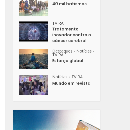
40 mil batismos
TV RA
Tratamento
inovador contra o
câncer cerebral
Destaques
Notícias
•
•
TV RA
Esforço global
Notícias
TV RA
•
Mundo em revista