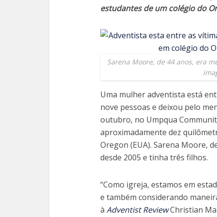
estudantes de um colégio do O
Sarena Moore, de 44 anos, era me
ima
Uma mulher adventista está entre
nove pessoas e deixou pelo meno
outubro, no Umpqua Community C
aproximadamente dez quilômetr
Oregon (EUA). Sarena Moore, de
desde 2005 e tinha três filhos.
“Como igreja, estamos em esta
e também considerando maneiras 
à
Adventist Review
Christian Mar