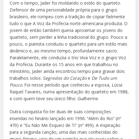
Com o tempo, Jader foi moldando o estilo do quarteto.
Defensor de uma personalidade própria para o grupo
brasileiro, ele rompeu com a tradição de copiar fielmente
tudo o que A Voz da Profecia norte-americana produzia. O
jovem de então também queria aproximar os jovens do
quarteto, sem perder a linha tradicional do grupo. Pouco a
pouco, o pianista conduziu o quarteto para um estilo mais
dinâmico e, ao mesmo tempo, profundamente sacro.
Paralelamente, ele conduzia o trio Viva Voz e o grupo Voz
da Profecia. Durante os 15 anos em que trabalhou no
ministério, Jader ainda encontrou tempo para gravar dois
trabalhos solos:
Segredos do Coração
e
De Tudo um
Pouco
. Foi nesse período que conheceu a esposa, Lúcia
Raquel Tavares, numa apresentação do quarteto em 1988,
e com quem teve seu único filho: Guilherme.
Outra conquista foi ter duas de suas composições
inseridas no hinário lançado em 1996: “Além do Rio” (nº
470) e “Eu Não Me Esqueci de Ti” (nº 499). A inspiração
para a segunda canção, uma das mais conhecidas do
grupo Prisma, veio de um sermão que ele ouviu sobre a