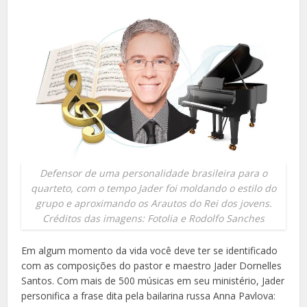
Defensor de uma personalidade brasileira para o
quarteto, com o tempo Jader foi moldando o estilo do
grupo e aproximando os Arautos do Rei dos jovens.
Créditos das imagens: Fotolia e Rodolfo Sanches
Em algum momento da vida você deve ter se identificado
com as composições do pastor e maestro Jader Dornelles
Santos. Com mais de 500 músicas em seu ministério, Jader
personifica a frase dita pela bailarina russa Anna Pavlova: