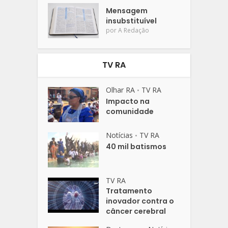
Mensagem
insubstituível
por
A Redação
TV RA
Olhar RA
TV RA
•
Impacto na
comunidade
Notícias
TV RA
•
40 mil batismos
TV RA
Tratamento
inovador contra o
câncer cerebral