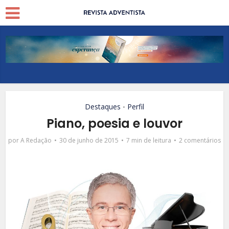
Destaques
Perfil
•
Piano, poesia e louvor
por
A Redação
30 de junho de 2015
7 min de leitura
2 comentários