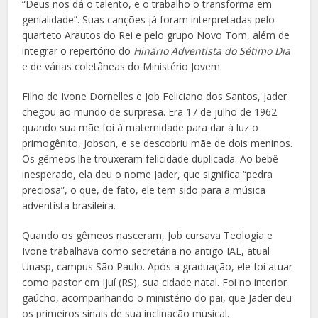
“Deus nos dá o talento, e o trabalho o transforma em
genialidade”. Suas canções já foram interpretadas pelo
quarteto Arautos do Rei e pelo grupo Novo Tom, além de
integrar o repertório do
Hinário Adventista do Sétimo Dia
e de várias coletâneas do Ministério Jovem.
Filho de Ivone Dornelles e Job Feliciano dos Santos, Jader
chegou ao mundo de surpresa. Era 17 de julho de 1962
quando sua mãe foi à maternidade para dar à luz o
primogênito, Jobson, e se descobriu mãe de dois meninos.
Os gêmeos lhe trouxeram felicidade duplicada. Ao bebê
inesperado, ela deu o nome Jader, que significa “pedra
preciosa”, o que, de fato, ele tem sido para a música
adventista brasileira.
Quando os gêmeos nasceram, Job cursava Teologia e
Ivone trabalhava como secretária no antigo IAE, atual
Unasp, campus São Paulo. Após a graduação, ele foi atuar
como pastor em Ijuí (RS), sua cidade natal. Foi no interior
gaúcho, acompanhando o ministério do pai, que Jader deu
os primeiros sinais de sua inclinação musical.