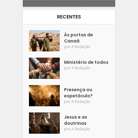
RECENTES
Às portas de
Canaã
por
A Redação
Ministério de todos
por
A Redação
Presença ou
espetáculo?
por
A Redação
Jesus e as
doutrinas
por
A Redação