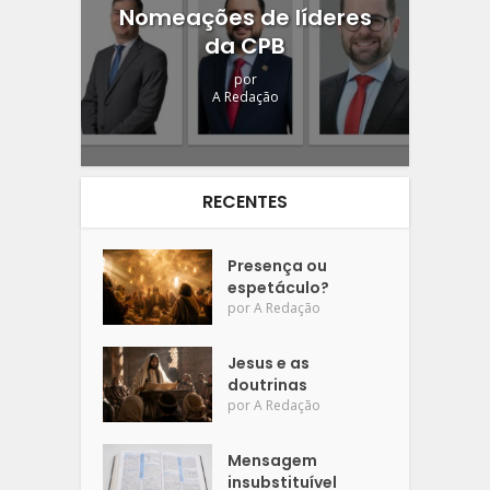
Nomeações de líderes
da CPB
por
A Redação
RECENTES
Presença ou
espetáculo?
por
A Redação
Jesus e as
doutrinas
por
A Redação
Mensagem
insubstituível