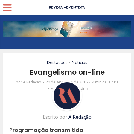
Destaques
Notícias
•
Evangelismo on-line
por
A Redação
20 de setembro de 2016
4 min de leitura
Adicionar comentário
Escrito por
A Redação
Programação transmitida