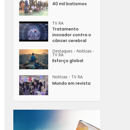
40 mil batismos
TV RA
Tratamento
inovador contra o
câncer cerebral
Destaques
Notícias
•
•
TV RA
Esforço global
Notícias
TV RA
•
Mundo em revista