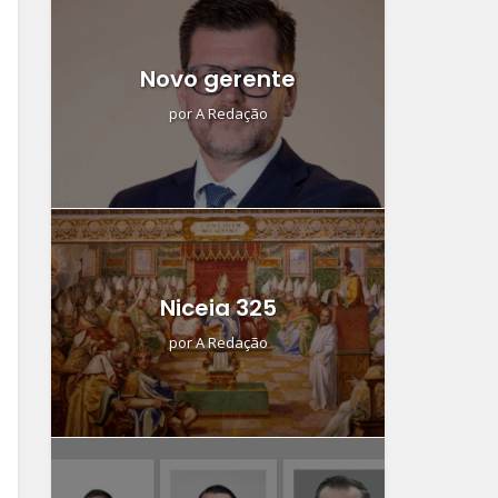
Novo gerente
por
A Redação
Niceia 325
por
A Redação