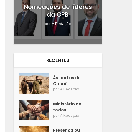
Nomeações de líderes
da CPB
por
A Redação
RECENTES
Às portas de
Canaã
por
A Redação
Ministério de
todos
por
A Redação
Presença ou