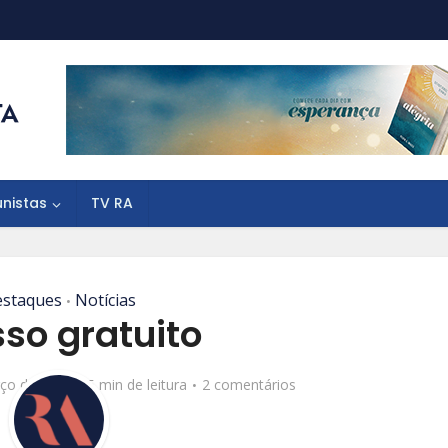
unistas
TV RA
staques
Notícias
•
so gratuito
ço de 2020
5 min de leitura
2 comentários