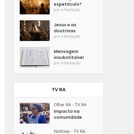
espetáculo?
por
A Redação
Jesus e as
doutrinas
por
A Redação
Mensagem
insubstituível
por
A Redação
TV RA
Olhar RA
TV RA
•
Impacto na
comunidade
Notícias
TV RA
•