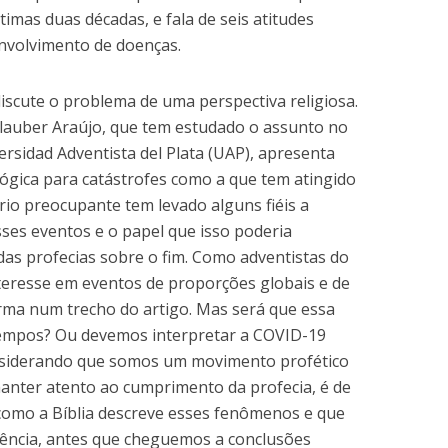
imas duas décadas, e fala de seis atitudes
volvimento de doenças.
discute o problema de uma perspectiva religiosa.
Glauber Araújo, que tem estudado o assunto no
rsidad Adventista del Plata (UAP), apresenta
lógica para catástrofes como a que tem atingido
rio preocupante tem levado alguns fiéis a
ses eventos e o papel que isso poderia
s profecias sobre o fim. Como adventistas do
teresse em eventos de proporções globais e de
firma num trecho do artigo. Mas será que essa
tempos? Ou devemos interpretar a COVID-19
siderando que somos um movimento profético
nter atento ao cumprimento da profecia, é de
omo a Bíblia descreve esses fenômenos e que
rrência, antes que cheguemos a conclusões