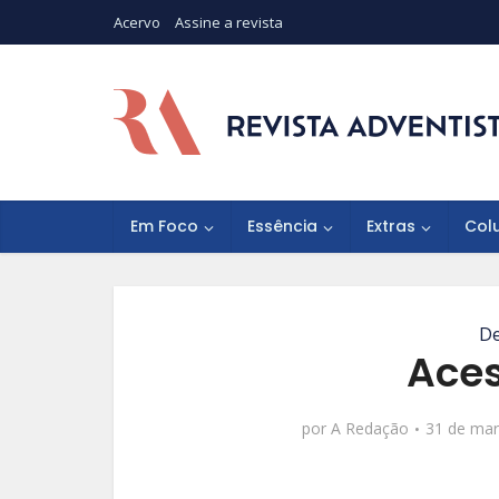
Acervo
Assine a revista
Em Foco
Essência
Extras
Col
De
Aces
por
A Redação
31 de mar