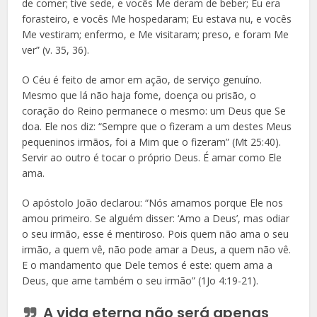
de comer; tive sede, e vocês Me deram de beber; Eu era
forasteiro, e vocês Me hospedaram; Eu estava nu, e vocês
Me vestiram; enfermo, e Me visitaram; preso, e foram Me
ver” (v. 35, 36).
O Céu é feito de amor em ação, de serviço genuíno.
Mesmo que lá não haja fome, doença ou prisão, o
coração do Reino permanece o mesmo: um Deus que Se
doa. Ele nos diz: “Sempre que o fizeram a um destes Meus
pequeninos irmãos, foi a Mim que o fizeram” (Mt 25:40).
Servir ao outro é tocar o próprio Deus. É amar como Ele
ama.
O apóstolo João declarou: “Nós amamos porque Ele nos
amou primeiro. Se alguém disser: ‘Amo a Deus’, mas odiar
o seu irmão, esse é mentiroso. Pois quem não ama o seu
irmão, a quem vê, não pode amar a Deus, a quem não vê.
E o mandamento que Dele temos é este: quem ama a
Deus, que ame também o seu irmão” (1Jo 4:19-21).
A vida eterna não será apenas