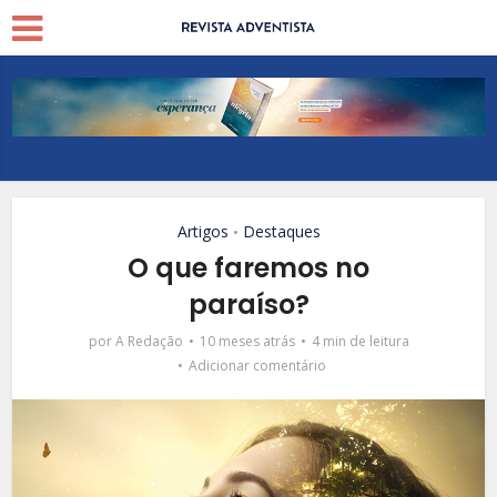
Artigos
Destaques
•
O que faremos no
paraíso?
por
A Redação
10 meses atrás
4 min de leitura
Adicionar comentário