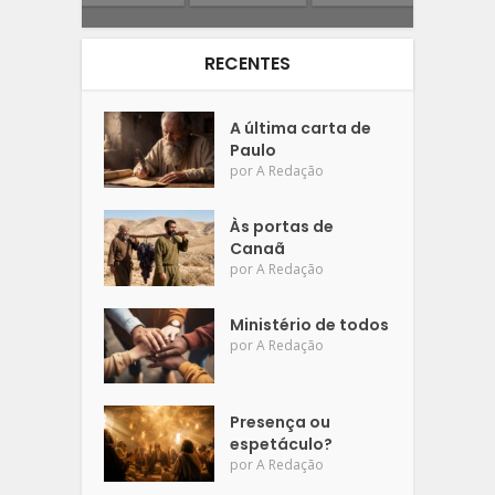
RECENTES
A última carta de
Paulo
por
A Redação
Às portas de
Canaã
por
A Redação
Ministério de todos
por
A Redação
Presença ou
espetáculo?
por
A Redação