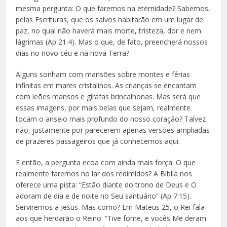
mesma pergunta: O que faremos na eternidade? Sabemos,
pelas Escrituras, que os salvos habitarão em um lugar de
paz, no qual não haverá mais morte, tristeza, dor e nem
lágrimas (Ap 21:4). Mas o que, de fato, preencherá nossos
dias no novo céu e na nova Terra?
Alguns sonham com mansões sobre montes e férias
infinitas em mares cristalinos. As crianças se encantam
com leões mansos e girafas brincalhonas. Mas será que
essas imagens, por mais belas que sejam, realmente
tocam o anseio mais profundo do nosso coração? Talvez
não, justamente por parecerem apenas versões ampliadas
de prazeres passageiros que já conhecemos aqui.
E então, a pergunta ecoa com ainda mais força: O que
realmente faremos no lar dos redimidos? A Bíblia nos
oferece uma pista: “Estão diante do trono de Deus e O
adoram de dia e de noite no Seu santuário” (Ap 7:15).
Serviremos a Jesus. Mas como? Em Mateus 25, o Rei fala
aos que herdarão o Reino: “Tive fome, e vocês Me deram