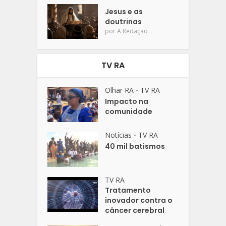
Jesus e as
doutrinas
por
A Redação
TV RA
Olhar RA
TV RA
•
Impacto na
comunidade
Notícias
TV RA
•
40 mil batismos
TV RA
Tratamento
inovador contra o
câncer cerebral