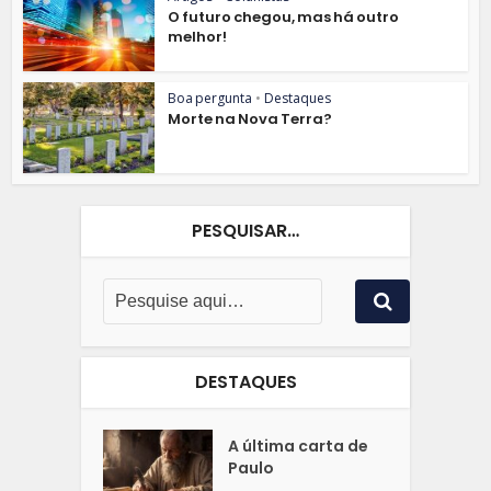
O futuro chegou, mas há outro
melhor!
Boa pergunta
•
Destaques
Morte na Nova Terra?
PESQUISAR…
DESTAQUES
A última carta de
Paulo