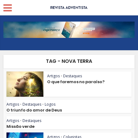
TAG - NOVA TERRA
Artigos
•
Destaques
O que faremos no paraíso?
Artigos
•
Destaques
•
Logos
O triunfo do amor de Deus
Artigos
•
Destaques
Missão verde
Artigos
•
Colunistas