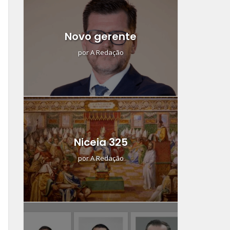
Novo gerente
por
A Redação
Niceia 325
por
A Redação