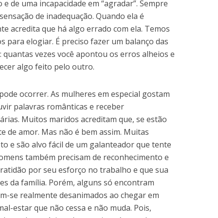
do e de uma incapacidade em “agradar”. Sempre
a sensação de inadequação. Quando ela é
te acredita que há algo errado com ela. Temos
s para elogiar. É preciso fazer um balanço das
: quantas vezes você apontou os erros alheios e
cer algo feito pelo outro.
pode ocorrer. As mulheres em especial gostam
uvir palavras românticas e receber
árias. Muitos maridos acreditam que, se estão
ente de amor. Mas não é bem assim. Muitas
o e são alvo fácil de um galanteador que tente
s homens também precisam de reconhecimento e
ratidão por seu esforço no trabalho e que sua
es da família. Porém, alguns só encontram
tem-se realmente desanimados ao chegar em
 mal-estar que não cessa e não muda. Pois,