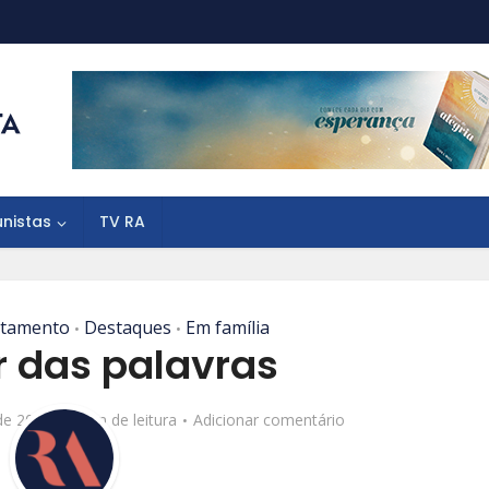
unistas
TV RA
tamento
Destaques
Em família
•
•
r das palavras
de 2017
4 min de leitura
Adicionar comentário