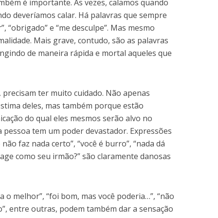
também é importante. Às vezes, calamos quando
ndo deveríamos calar. Há palavras que sempre
”, “obrigado” e “me desculpe”. Mas mesmo
malidade. Mais grave, contudo, são as palavras
ingindo de maneira rápida e mortal aqueles que
, precisam ter muito cuidado. Não apenas
stima deles, mas também porque estão
cação do qual eles mesmos serão alvo no
 a pessoa tem um poder devastador. Expressões
 não faz nada certo”, “você é burro”, “nada dá
o age como seu irmão?” são claramente danosas
ja o melhor”, “foi bom, mas você poderia…”, “não
o”, entre outras, podem também dar a sensação