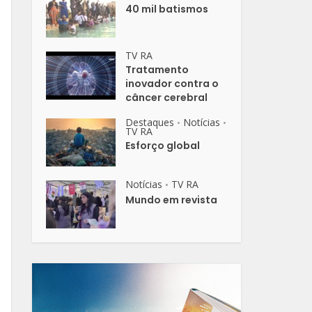
40 mil batismos
TV RA
Tratamento
inovador contra o
câncer cerebral
Destaques
Notícias
•
•
TV RA
Esforço global
Notícias
TV RA
•
Mundo em revista