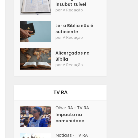
insubstituível
por
A Redação
Ler a Bíblia não é
suficiente
por
A Redação
Alicerçados na
Bíblia
por
A Redação
TV RA
Olhar RA
TV RA
•
Impacto na
comunidade
Notícias
TV RA
•