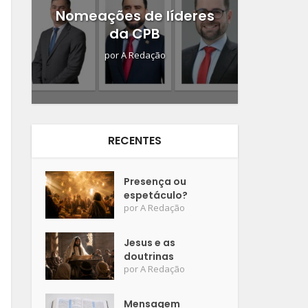
Nomeações de líderes
da CPB
por
A Redação
RECENTES
Presença ou
espetáculo?
por
A Redação
Jesus e as
doutrinas
por
A Redação
Mensagem