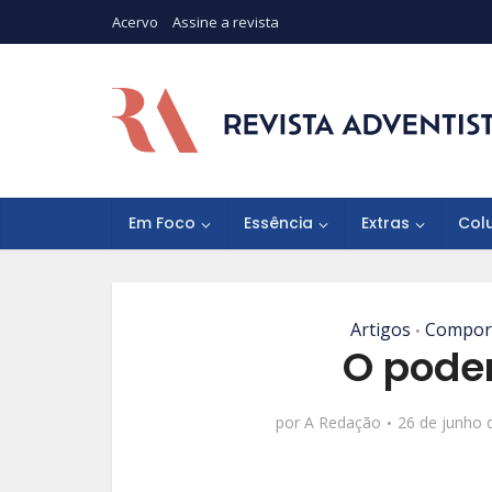
Acervo
Assine a revista
Em Foco
Essência
Extras
Col
Artigos
Compor
•
O pode
por
A Redação
26 de junho 