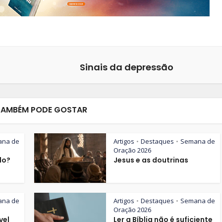
Sinais da depressão
TAMBÉM PODE GOSTAR
ana de
Artigos
Destaques
Semana de
•
•
Oração 2026
lo?
Jesus e as doutrinas
ana de
Artigos
Destaques
Semana de
•
•
Oração 2026
vel
Ler a Bíblia não é suficiente