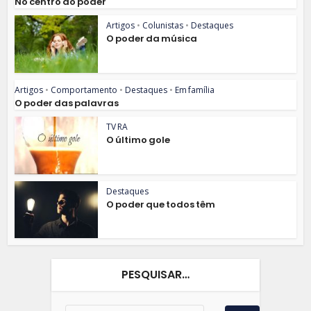
No centro do poder
Artigos
•
Colunistas
•
Destaques
O poder da música
Artigos
•
Comportamento
•
Destaques
•
Em família
O poder das palavras
TV RA
O último gole
Destaques
O poder que todos têm
PESQUISAR…