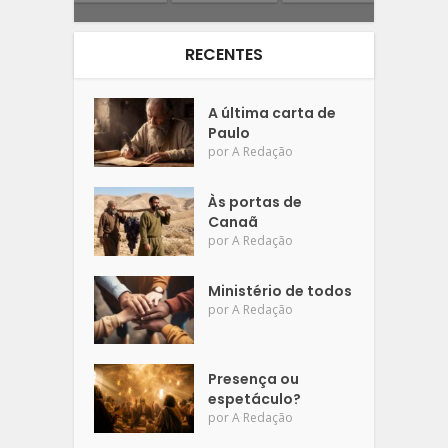
RECENTES
A última carta de
Paulo
por
A Redação
Às portas de
Canaã
por
A Redação
Ministério de todos
por
A Redação
Presença ou
espetáculo?
por
A Redação