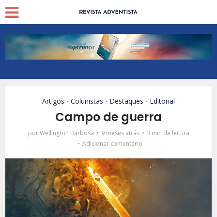
Artigos
Colunistas
Destaques
Editorial
•
•
•
Campo de guerra
por
Wellington Barbosa
9 meses atrás
3 min de leitura
Adicionar comentário