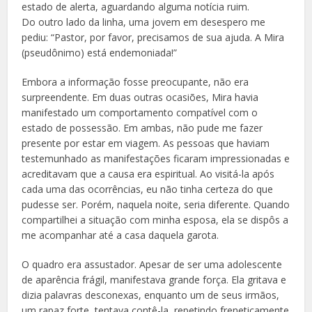
estado de alerta, aguardando alguma notícia ruim.
Do outro lado da linha, uma jovem em desespero me
pediu: “Pastor, por favor, precisamos de sua ajuda. A Mira
(pseudônimo) está endemoniada!”
Embora a informação fosse preocupante, não era
surpreendente. Em duas outras ocasiões, Mira havia
manifestado um comportamento compatível com o
estado de possessão. Em ambas, não pude me fazer
presente por estar em viagem. As pessoas que haviam
testemunhado as manifestações ficaram impressionadas e
acreditavam que a causa era espiritual. Ao visitá-la após
cada uma das ocorrências, eu não tinha certeza do que
pudesse ser. Porém, naquela noite, seria diferente. Quando
compartilhei a situação com minha esposa, ela se dispôs a
me acompanhar até a casa daquela garota.
O quadro era assustador. Apesar de ser uma adolescente
de aparência frágil, manifestava grande força. Ela gritava e
dizia palavras desconexas, enquanto um de seus irmãos,
um rapaz forte, tentava contê-la, repetindo freneticamente