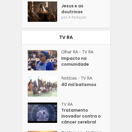
Jesus e as
doutrinas
por
A Redação
TV RA
Olhar RA
TV RA
•
Impacto na
comunidade
Notícias
TV RA
•
40 mil batismos
TV RA
Tratamento
inovador contra o
câncer cerebral