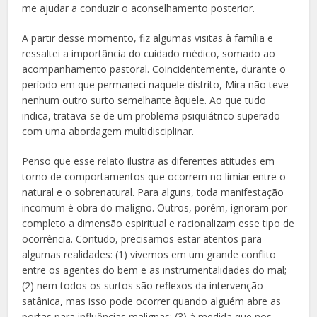
me ajudar a conduzir o aconselhamento posterior.
A partir desse momento, fiz algumas visitas à família e
ressaltei a importância do cuidado médico, somado ao
acompanhamento pastoral. Coincidentemente, durante o
período em que permaneci naquele distrito, Mira não teve
nenhum outro surto semelhante àquele. Ao que tudo
indica, tratava-se de um problema psiquiátrico superado
com uma abordagem multidisciplinar.
Penso que esse relato ilustra as diferentes atitudes em
torno de comportamentos que ocorrem no limiar entre o
natural e o sobrenatural. Para alguns, toda manifestação
incomum é obra do maligno. Outros, porém, ignoram por
completo a dimensão espiritual e racionalizam esse tipo de
ocorrência. Contudo, precisamos estar atentos para
algumas realidades: (1) vivemos em um grande conflito
entre os agentes do bem e as instrumentalidades do mal;
(2) nem todos os surtos são reflexos da intervenção
satânica, mas isso pode ocorrer quando alguém abre as
portas para influências malignas; (3) à medida que nos