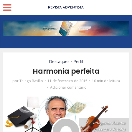
Destaques
Perfil
•
Harmonia perfeita
por
Thiago Basílio
11 de fevereiro de 2015
10 min de leitura
Adicionar comentário
Imagens: Acervo
pessoal / Fotolia