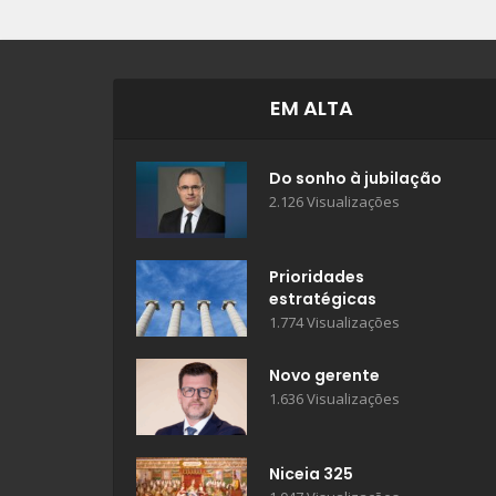
EM ALTA
Do sonho à jubilação
2.126 Visualizações
Prioridades
estratégicas
1.774 Visualizações
Novo gerente
1.636 Visualizações
Niceia 325