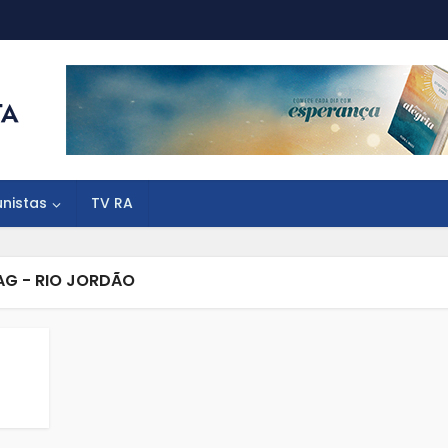
unistas
TV RA
AG - RIO JORDÃO