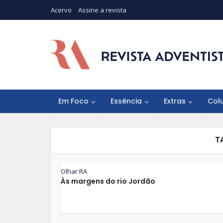
Acervo
Assine a revista
Em Foco
Essência
Extras
Col
T
Olhar RA
Às margens do rio Jordão