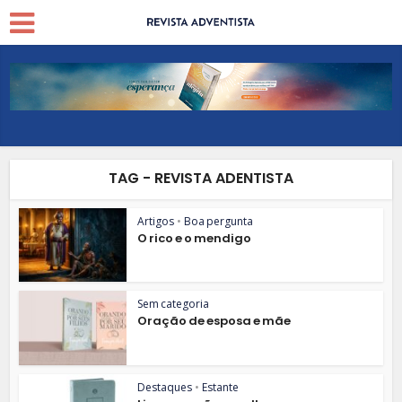
TAG - REVISTA ADENTISTA
Artigos
•
Boa pergunta
O rico e o mendigo
Sem categoria
Oração de esposa e mãe
Destaques
•
Estante