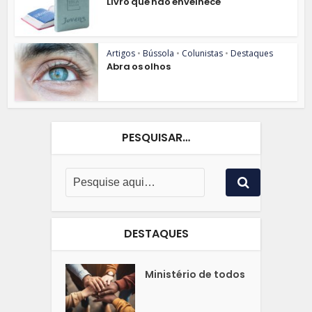
Livro que não envelhece
Artigos
•
Bússola
•
Colunistas
•
Destaques
Abra os olhos
PESQUISAR…
DESTAQUES
Ministério de todos