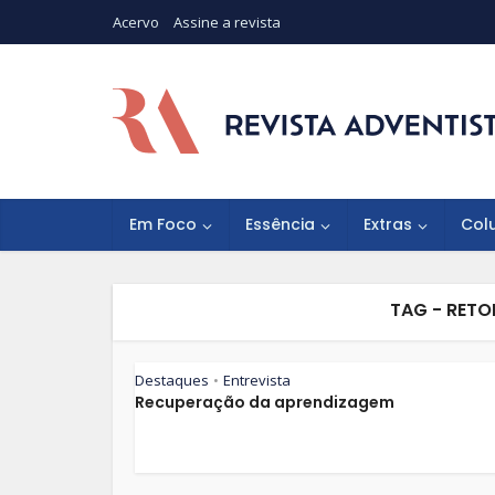
Acervo
Assine a revista
Em Foco
Essência
Extras
Col
TAG - RETO
Destaques
Entrevista
•
Recuperação da aprendizagem