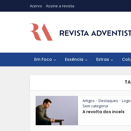
Acervo
Assine a revista
Em Foco
Essência
Extras
Col
TA
Artigos
Destaques
Logo
•
•
Sem categoria
A revolta dos incels