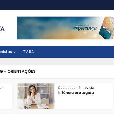
unistas
TV RA
G - ORIENTAÇÕES
s
Destaques
Entrevista
•
•
Infância protegida