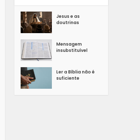
Jesus e as
doutrinas
Mensagem
insubstituível
Ler a Bíblia não é
suficiente