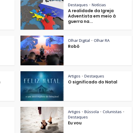
Destaques
Notícias
•
A realidade da Igreja
Adventista em meio à
guerra na...
Olhar Digital
Olhar RA
•
Robô
Artigos
Destaques
•
s
O significado do Natal
Artigos
Bússola
Colunistas
•
•
•
Destaques
Eu vou