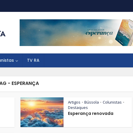
unistas
TV RA
AG - ESPERANÇA
Artigos
Bússola
Colunistas
•
•
•
Destaques
Esperança renovada