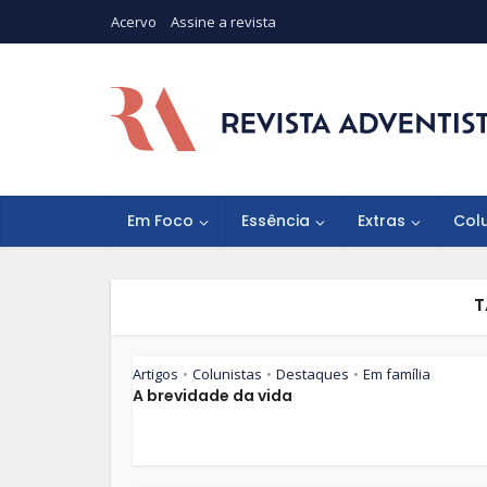
Acervo
Assine a revista
Em Foco
Essência
Extras
Col
T
Artigos
Colunistas
Destaques
Em família
•
•
•
A brevidade da vida