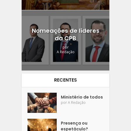
Nomeações de líderes
da CPB
por
A Redação
RECENTES
Ministério de todos
por
A Redação
Presença ou
espetáculo?