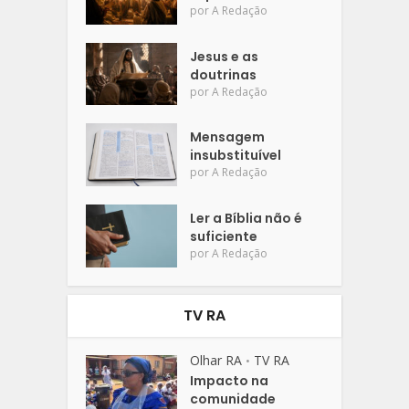
por
A Redação
Jesus e as
doutrinas
por
A Redação
Mensagem
insubstituível
por
A Redação
Ler a Bíblia não é
suficiente
por
A Redação
TV RA
Olhar RA
TV RA
•
Impacto na
comunidade