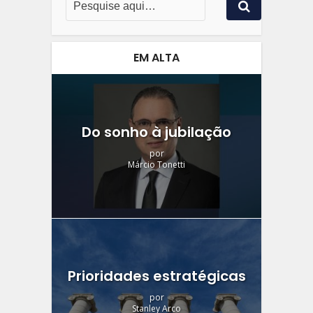
EM ALTA
Do sonho à jubilação
por
Márcio Tonetti
Prioridades estratégicas
por
Stanley Arco