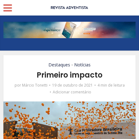
Destaques
Notícias
•
Primeiro impacto
por
Márcio Tonetti
19 de outubro de 2021
4 min de leitura
Adicionar comentário