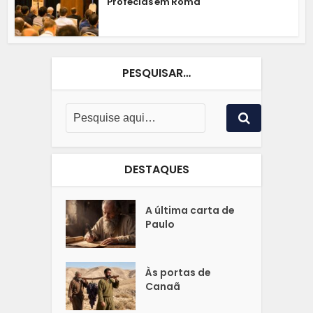
Profecias em Roma
PESQUISAR…
DESTAQUES
A última carta de
Paulo
Às portas de
Canaã