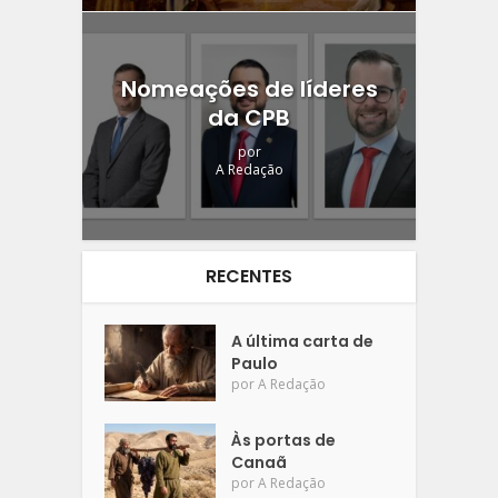
Nomeações de líderes
da CPB
por
A Redação
RECENTES
A última carta de
Paulo
por
A Redação
Às portas de
Canaã
por
A Redação