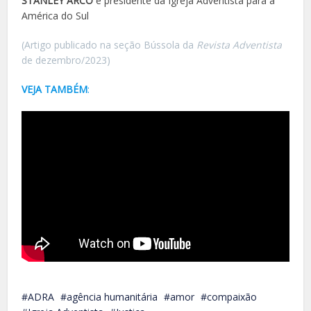
STANLEY ARCO
é presidente da Igreja Adventista para a
América do Sul
(Artigo publicado na seção Bússola da
Revista Adventista
de dezembro/2023)
VEJA TAMBÉM
:
ADRA
agência humanitária
amor
compaixão