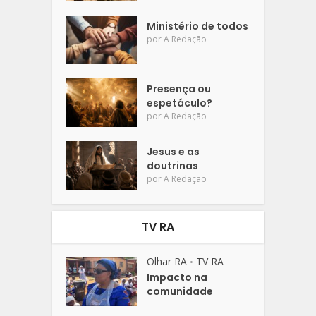
Ministério de todos
por
A Redação
Presença ou
espetáculo?
por
A Redação
Jesus e as
doutrinas
por
A Redação
TV RA
Olhar RA
TV RA
•
Impacto na
comunidade