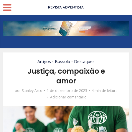
Artigos
Bússola
Destaques
•
•
Justiça, compaixão e
amor
por
Stanley Arco
1 de dezembro de 2023
4 min de leitura
Adicionar comentário