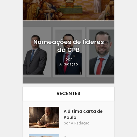
Nomeações de líderes
da CPB
por
A Redação
RECENTES
A última carta de
Paulo
por
A Redação