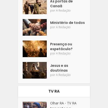
Às portas de
Canaã
por
A Redação
Ministério de todos
por
A Redação
Presença ou
espetáculo?
por
A Redação
Jesus e as
doutrinas
por
A Redação
TV RA
Olhar RA
TV RA
•