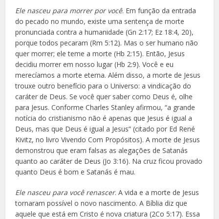
Ele nasceu para morrer por você
. Em função da entrada
do pecado no mundo, existe uma sentença de morte
pronunciada contra a humanidade (Gn 2:17; Ez 18:4, 20),
porque todos pecaram (Rm 5:12). Mas o ser humano não
quer morrer; ele teme a morte (Hb 2:15). Então, Jesus
decidiu morrer em nosso lugar (Hb 2:9). Você e eu
merecíamos a morte eterna. Além disso, a morte de Jesus
trouxe outro benefício para o Universo: a vindicação do
caráter de Deus. Se você quer saber como Deus é, olhe
para Jesus. Conforme Charles Stanley afirmou, “a grande
notícia do cristianismo não é apenas que Jesus é igual a
Deus, mas que Deus é igual a Jesus” (citado por Ed René
Kivitz, no livro Vivendo Com Propósitos). A morte de Jesus
demonstrou que eram falsas as alegações de Satanás
quanto ao caráter de Deus (Jo 3:16). Na cruz ficou provado
quanto Deus é bom e Satanás é mau.
Ele nasceu para você renascer
. A vida e a morte de Jesus
tornaram possível o novo nascimento. A Bíblia diz que
aquele que está em Cristo é nova criatura (2Co 5:17). Essa