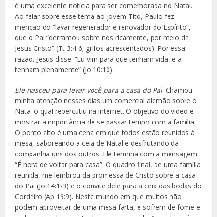
é uma excelente notícia para ser comemorada no Natal.
Ao falar sobre esse tema ao jovem Tito, Paulo fez
menção do “lavar regenerador e renovador do Espírito”,
que o Pai “derramou sobre nós ricamente, por meio de
Jesus Cristo” (Tt 3:4-6; grifos acrescentados). Por essa
razão, Jesus disse: “Eu vim para que tenham vida, e a
tenham plenamente” (Jo 10:10).
Ele nasceu para levar você para a casa do Pai
. Chamou
minha atenção nesses dias um comercial alemão sobre o
Natal o qual repercutiu na internet. O objetivo do vídeo é
mostrar a importância de se passar tempo com a família.
O ponto alto é uma cena em que todos estão reunidos à
mesa, saboreando a ceia de Natal e desfrutando da
companhia uns dos outros. Ele termina com a mensagem:
“É hora de voltar para casa”. O quadro final, de uma família
reunida, me lembrou da promessa de Cristo sobre a casa
do Pai (Jo 14:1-3) e o convite dele para a ceia das bodas do
Cordeiro (Ap 19:9). Neste mundo em que muitos não
podem aproveitar de uma mesa farta, e sofrem de fome e