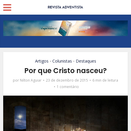
Artigos
Colunistas
Destaques
•
•
Por que Cristo nasceu?
por
Nilton Aguiar
23 de dezembro de 2015
6 min de leitura
1 comentário