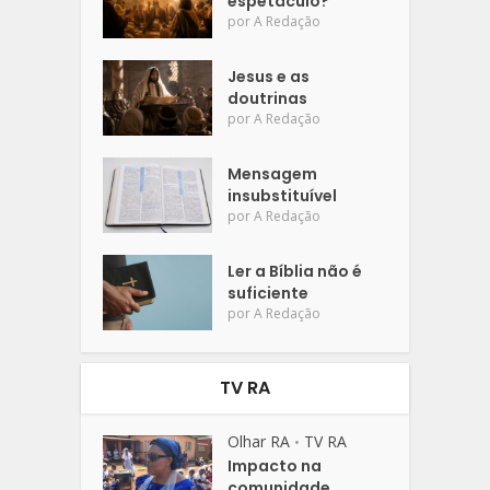
espetáculo?
por
A Redação
Jesus e as
doutrinas
por
A Redação
Mensagem
insubstituível
por
A Redação
Ler a Bíblia não é
suficiente
por
A Redação
TV RA
Olhar RA
TV RA
•
Impacto na
comunidade