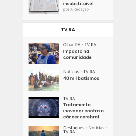
insubstituível
por
A Redação
TV RA
Olhar RA
TV RA
•
Impacto na
comunidade
Notícias
TV RA
•
40 mil batismos
TV RA
Tratamento
inovador contra o
câncer cerebral
Destaques
Notícias
•
•
TV RA