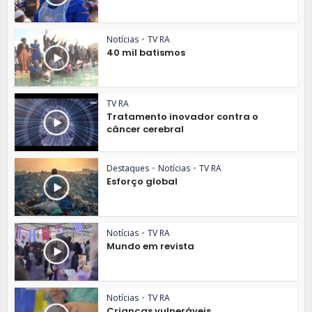
Notícias
•
TV RA
40 mil batismos
TV RA
Tratamento inovador contra o
câncer cerebral
Destaques
•
Notícias
•
TV RA
Esforço global
Notícias
•
TV RA
Mundo em revista
Notícias
•
TV RA
Crianças vulneráveis