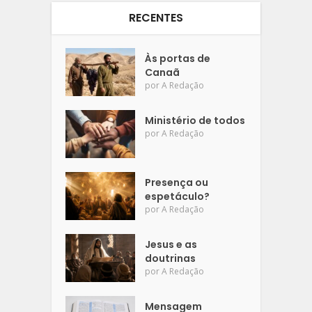
RECENTES
Às portas de
Canaã
por
A Redação
Ministério de todos
por
A Redação
Presença ou
espetáculo?
por
A Redação
Jesus e as
doutrinas
por
A Redação
Mensagem