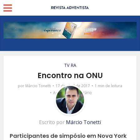
TV RA
Encontro na ONU
por
Márcio Tonetti
17 de abril de 2017
1 min de leitura
Adicionar comentário
Escrito por
Márcio Tonetti
Participantes de simpósio em Nova York