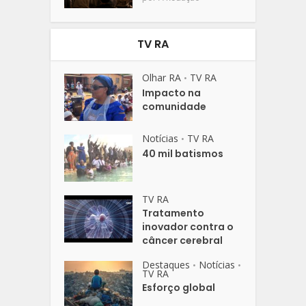
TV RA
Olhar RA
TV RA
•
Impacto na
comunidade
Notícias
TV RA
•
40 mil batismos
TV RA
Tratamento
inovador contra o
câncer cerebral
Destaques
Notícias
•
•
TV RA
Esforço global