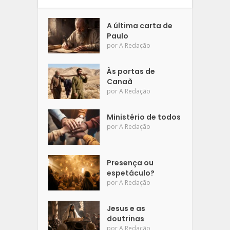
A última carta de
Paulo
por
A Redação
Às portas de
Canaã
por
A Redação
Ministério de todos
por
A Redação
Presença ou
espetáculo?
por
A Redação
Jesus e as
doutrinas
por
A Redação