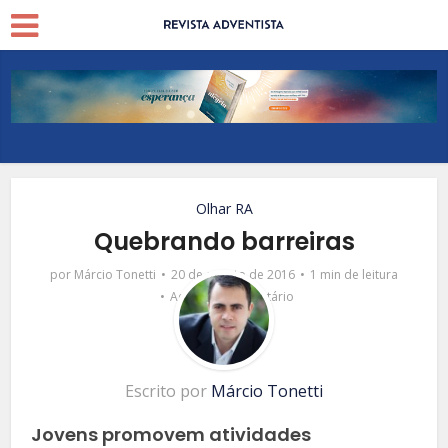
Olhar RA
Quebrando barreiras
por
Márcio Tonetti
20 de agosto de 2016
1 min de leitura
Adicionar comentário
Escrito por
Márcio Tonetti
Jovens promovem atividades