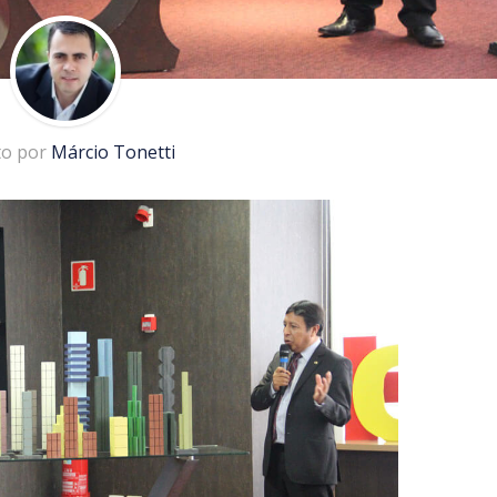
to por
Márcio Tonetti