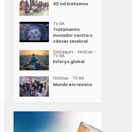
40 mil batismos
TV RA
Tratamento
inovador contra o
câncer cerebral
Destaques
Notícias
•
•
TV RA
Esforço global
Notícias
TV RA
•
Mundo em revista