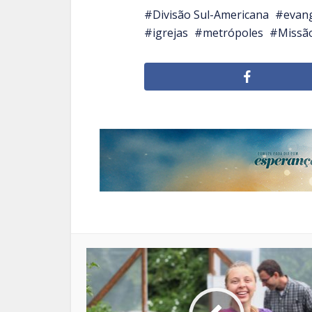
Divisão Sul-Americana
evan
igrejas
metrópoles
Missão