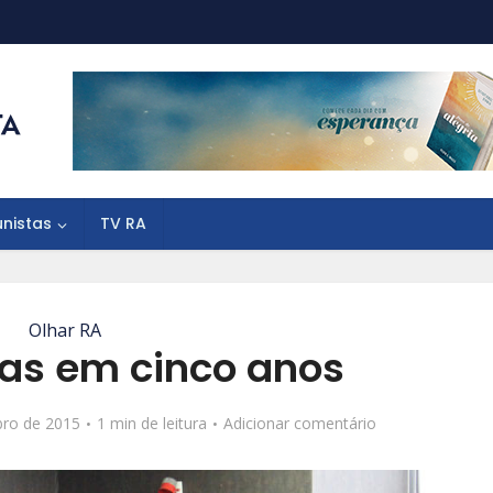
unistas
TV RA
Olhar RA
ejas em cinco anos
bro de 2015
1 min de leitura
Adicionar comentário