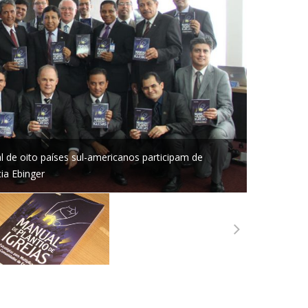
l de oito países sul-americanos participam de
ia Ebinger