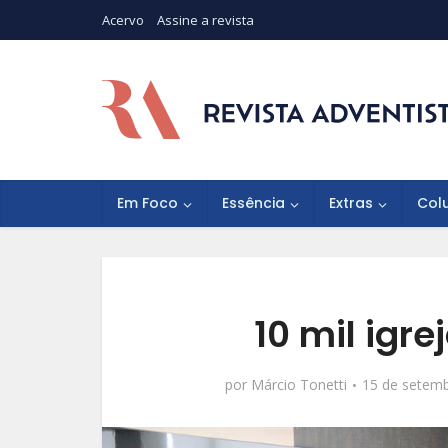
Acervo
Assine a revista
Em Foco
Essência
Extras
Col
10 mil igr
por
Márcio Tonetti
15 de setem