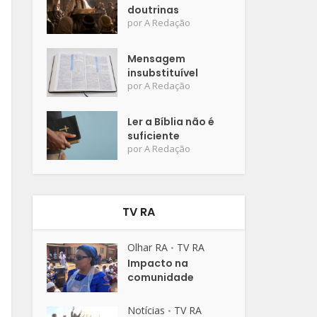
doutrinas
por
A Redação
Mensagem
insubstituível
por
A Redação
Ler a Bíblia não é
suficiente
por
A Redação
TV RA
Olhar RA
TV RA
•
Impacto na
comunidade
Notícias
TV RA
•