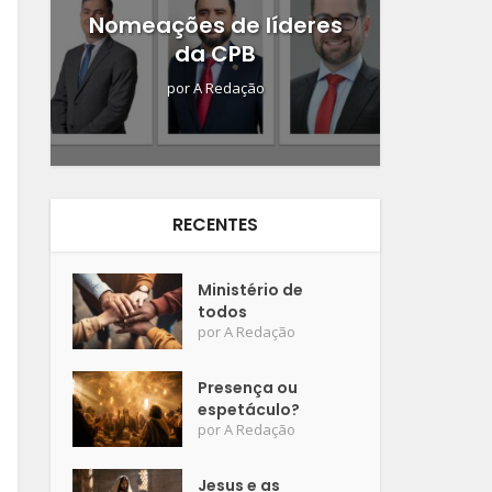
Nomeações de líderes
da CPB
por
A Redação
RECENTES
Ministério de
todos
por
A Redação
Presença ou
espetáculo?
por
A Redação
Jesus e as