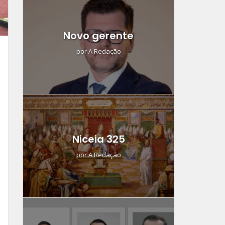
Novo gerente
por
A Redação
Niceia 325
por
A Redação