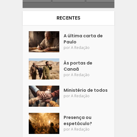
RECENTES
A última carta de
Paulo
por
A Redação
Às portas de
Canaã
por
A Redação
Ministério de todos
por
A Redação
Presença ou
espetáculo?
por
A Redação