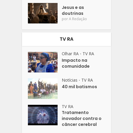
Jesus e as
doutrinas
por
A Redação
TV RA
Olhar RA
TV RA
•
Impacto na
comunidade
Notícias
TV RA
•
40 mil batismos
TV RA
Tratamento
inovador contra o
câncer cerebral