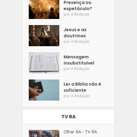
Presença ou
espetáculo?
por
A Redação
Jesus e as
doutrinas
por
A Redação
Mensagem
insubstituível
por
A Redação
Ler a Bíblia não é
suficiente
por
A Redação
TV RA
Olhar RA
TV RA
•