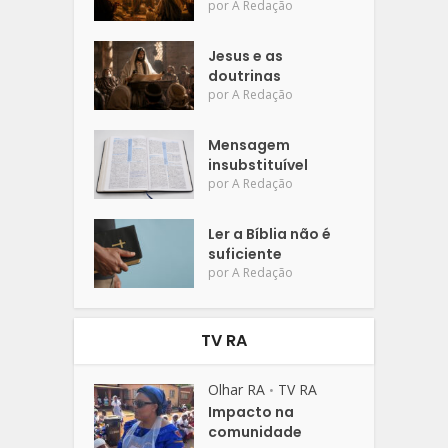
por
A Redação
Jesus e as
doutrinas
por
A Redação
Mensagem
insubstituível
por
A Redação
Ler a Bíblia não é
suficiente
por
A Redação
TV RA
Olhar RA
TV RA
•
Impacto na
comunidade