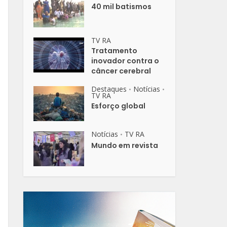
40 mil batismos
TV RA
Tratamento
inovador contra o
câncer cerebral
Destaques
Notícias
•
•
TV RA
Esforço global
Notícias
TV RA
•
Mundo em revista