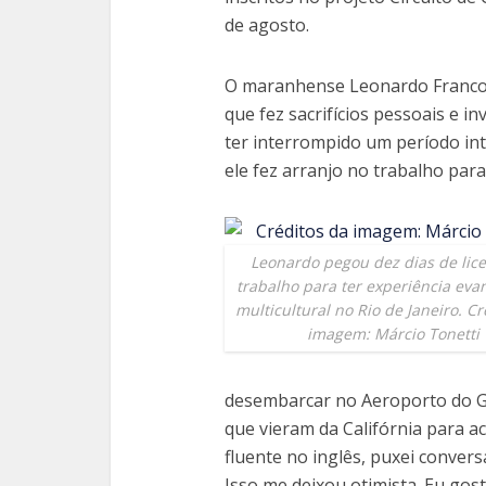
de agosto.
O maranhense Leonardo Franco, 
que fez sacrifícios pessoais e in
ter interrompido um período int
ele fez arranjo no trabalho para 
Leonardo pegou dez dias de lic
trabalho para ter experiência evan
multicultural no Rio de Janeiro. Cr
imagem: Márcio Tonetti
desembarcar no Aeroporto do Ga
que vieram da Califórnia para 
fluente no inglês, puxei conver
Isso me deixou otimista. Eu gost