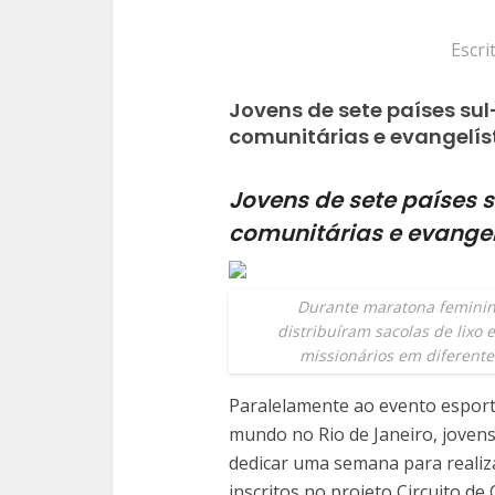
Escri
Jovens de sete países su
comunitárias e evangelís
Jovens de sete países 
comunitárias e evangel
Durante maratona feminina
distribuíram sacolas de lixo
missionários em diferente
Paralelamente ao evento esporti
mundo no Rio de Janeiro, jovens
dedicar uma semana para realiza
inscritos no projeto Circuito d