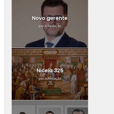
Novo gerente
por
A Redação
Niceia 325
por
A Redação