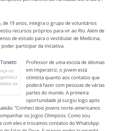
de 19 anos, integra o grupo de voluntários
vestiu recursos próprios para vir ao Rio. Além de
enso de estudo para o vestibular de Medicina,
poder participar da iniciativa.
Professor de uma escola de idiomas
em Imperatriz, o jovem está
ença no
gelística
otimista quanto aos contatos que
éditos da
poderá fazer com pessoas de várias
partes do mundo. A primeira
oportunidade já surgiu logo após
leão. “Conheci dois jovens norte-americanos
acompanhar os Jogos Olímpicos. Como sou
sa com eles e trocamos contatos do WhatsApp.
o de falar de Deus. E espero poder transmitir