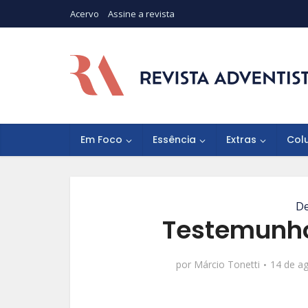
Acervo
Assine a revista
Em Foco
Essência
Extras
Col
De
Testemunho
por
Márcio Tonetti
14 de a