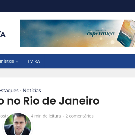
unistas
TV RA
staques
Notícias
•
 no Rio de Janeiro
gosto de 2016
4 min de leitura
2 comentários