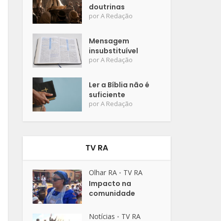
doutrinas
por
A Redação
Mensagem
insubstituível
por
A Redação
Ler a Bíblia não é
suficiente
por
A Redação
TV RA
Olhar RA
TV RA
•
Impacto na
comunidade
Notícias
TV RA
•