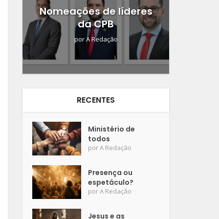
Nomeações de líderes
da CPB
por
A Redação
RECENTES
Ministério de
todos
por
A Redação
Presença ou
espetáculo?
por
A Redação
Jesus e as