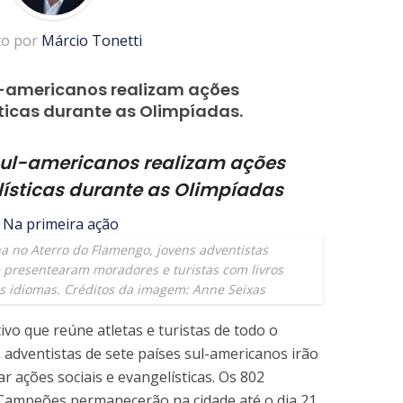
to por
Márcio Tonetti
l-americanos realizam ações
ticas durante as Olimpíadas.
sul-americanos realizam ações
ísticas durante as Olimpíadas
 no Aterro do Flamengo, jovens adventistas
 e presentearam moradores e turistas com livros
s idiomas. Créditos da imagem: Anne Seixas
vo que reúne atletas e turistas de todo o
 adventistas de sete países sul-americanos irão
r ações sociais e evangelísticas. Os 802
e Campeões permanecerão na cidade até o dia 21