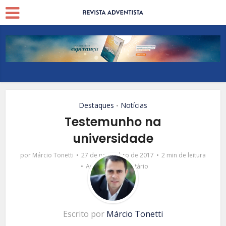
Destaques
Notícias
•
Testemunho na
universidade
por
Márcio Tonetti
27 de novembro de 2017
2 min de leitura
Adicionar comentário
Escrito por
Márcio Tonetti