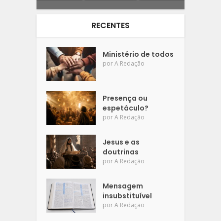
RECENTES
Ministério de todos
por
A Redação
Presença ou
espetáculo?
por
A Redação
Jesus e as
doutrinas
por
A Redação
Mensagem
insubstituível
por
A Redação