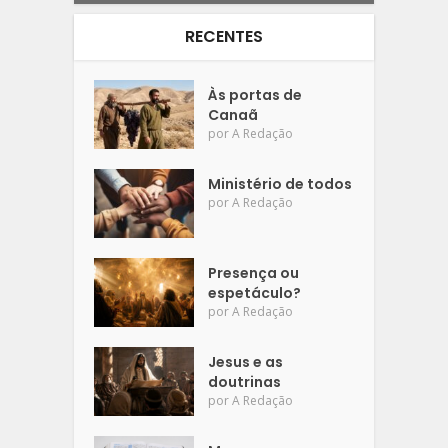
RECENTES
Às portas de
Canaã
por
A Redação
Ministério de todos
por
A Redação
Presença ou
espetáculo?
por
A Redação
Jesus e as
doutrinas
por
A Redação