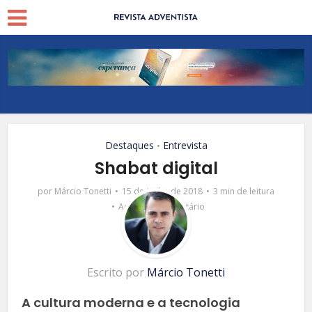
Destaques
Entrevista
•
Shabat digital
por
Márcio Tonetti
15 de junho de 2018
3 min de leitura
Adicionar comentário
Escrito por
Márcio Tonetti
A cultura moderna e a tecnologia