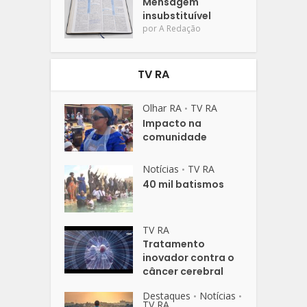
Mensagem
insubstituível
por
A Redação
TV RA
Olhar RA
TV RA
•
Impacto na
comunidade
Notícias
TV RA
•
40 mil batismos
TV RA
Tratamento
inovador contra o
câncer cerebral
Destaques
Notícias
•
•
TV RA