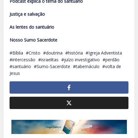
Podcast explica o tema do santuário
Justiça e salvação
As lentes do santuário
Nosso Sumo Sacerdote
Bíblia
Cristo
doutrina
história
Igreja Adventista
intercessão
israelitas
juízo investigativo
perdão
santuário
Sumo-Sacerdote
tabernáculo
volta de
Jesus