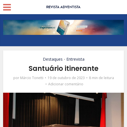
Destaques
Entrevista
•
Santuário itinerante
por
Márcio Tonetti
19 de outubro de 2023
8 min de leitura
Adicionar comentário