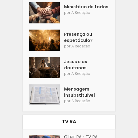
Ministério de todos
por
A Redação
Presença ou
espetáculo?
por
A Redação
Jesus e as
doutrinas
por
A Redação
Mensagem
insubstituível
por
A Redação
TV RA
Olhar RA
TV RA
•