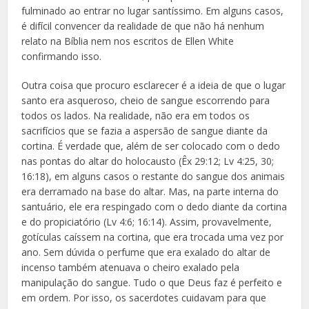
fulminado ao entrar no lugar santíssimo. Em alguns casos,
é difícil convencer da realidade de que não há nenhum
relato na Bíblia nem nos escritos de Ellen White
confirmando isso.
Outra coisa que procuro esclarecer é a ideia de que o lugar
santo era asqueroso, cheio de sangue escorrendo para
todos os lados. Na realidade, não era em todos os
sacrifícios que se fazia a aspersão de sangue diante da
cortina. É verdade que, além de ser colocado com o dedo
nas pontas do altar do holocausto (Êx 29:12; Lv 4:25, 30;
16:18), em alguns casos o restante do sangue dos animais
era derramado na base do altar. Mas, na parte interna do
santuário, ele era respingado com o dedo diante da cortina
e do propiciatório (Lv 4:6; 16:14). Assim, provavelmente,
gotículas caíssem na cortina, que era trocada uma vez por
ano. Sem dúvida o perfume que era exalado do altar de
incenso também atenuava o cheiro exalado pela
manipulação do sangue. Tudo o que Deus faz é perfeito e
em ordem. Por isso, os sacerdotes cuidavam para que