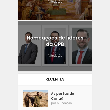
A Redação
Nomeações de líderes
da CPB
por
A Redação
RECENTES
Às portas de
Canaã
por
A Redação