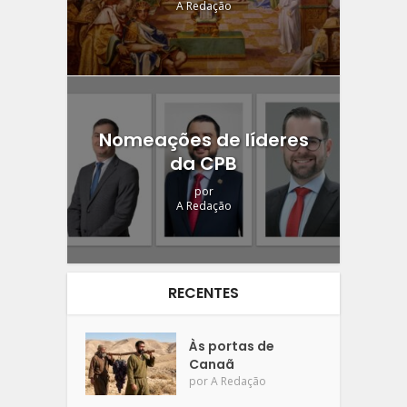
A Redação
Nomeações de líderes
da CPB
por
A Redação
RECENTES
Às portas de
Canaã
por
A Redação