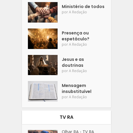
Ministério de todos
por
A Redação
Presença ou
espetáculo?
por
A Redação
Jesus e as
doutrinas
por
A Redação
Mensagem
insubstituível
por
A Redação
TV RA
Olhar RA
TV RA
•