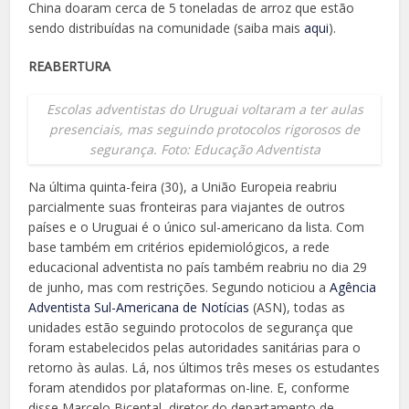
China doaram cerca de 5 toneladas de arroz que estão
sendo distribuídas na comunidade (saiba mais
aqui
).
REABERTURA
Escolas adventistas do Uruguai voltaram a ter aulas
presenciais, mas seguindo protocolos rigorosos de
segurança. Foto: Educação Adventista
Na última quinta-feira (30), a União Europeia reabriu
parcialmente suas fronteiras para viajantes de outros
países e o Uruguai é o único sul-americano da lista. Com
base também em critérios epidemiológicos, a rede
educacional adventista no país também reabriu no dia 29
de junho, mas com restrições. Segundo noticiou a
Agência
Adventista Sul-Americana de Notícias
(ASN), todas as
unidades estão seguindo protocolos de segurança que
foram estabelecidos pelas autoridades sanitárias para o
retorno às aulas. Lá, nos últimos três meses os estudantes
foram atendidos por plataformas on-line. E, conforme
disse Marcelo Bicental, diretor do departamento de