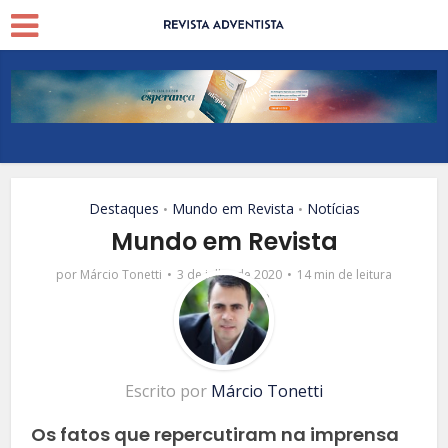
Destaques
Mundo em Revista
Notícias
•
•
Mundo em Revista
por
Márcio Tonetti
3 de julho de 2020
14 min de leitura
1 comentário
Escrito por
Márcio Tonetti
Os fatos que repercutiram na imprensa