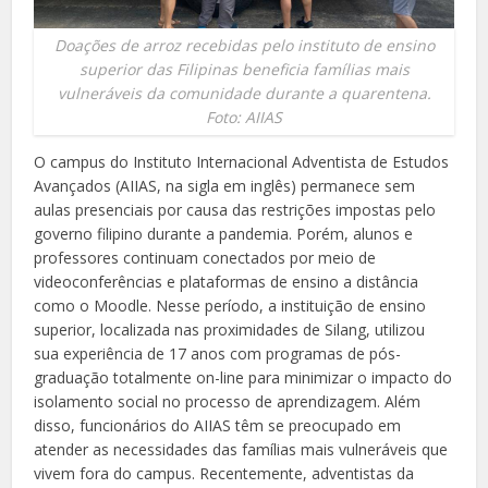
Doações de arroz recebidas pelo instituto de ensino
superior das Filipinas beneficia famílias mais
vulneráveis da comunidade durante a quarentena.
Foto: AIIAS
O campus do Instituto Internacional Adventista de Estudos
Avançados (AIIAS, na sigla em inglês) permanece sem
aulas presenciais por causa das restrições impostas pelo
governo filipino durante a pandemia. Porém, alunos e
professores continuam conectados por meio de
videoconferências e plataformas de ensino a distância
como o Moodle. Nesse período, a instituição de ensino
superior, localizada nas proximidades de Silang, utilizou
sua experiência de 17 anos com programas de pós-
graduação totalmente on-line para minimizar o impacto do
isolamento social no processo de aprendizagem. Além
disso, funcionários do AIIAS têm se preocupado em
atender as necessidades das famílias mais vulneráveis que
vivem fora do campus. Recentemente, adventistas da