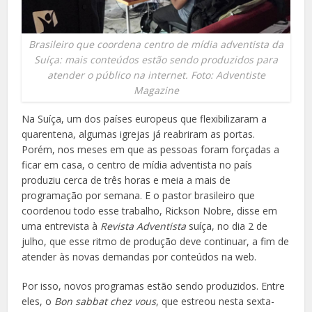
Brasileiro que coordena centro de mídia adventista da
Suíça: mais conteúdos estão sendo produzidos para
atender o público na internet. Foto: Adventiste
Magazine
Na Suíça, um dos países europeus que flexibilizaram a
quarentena, algumas igrejas já reabriram as portas.
Porém, nos meses em que as pessoas foram forçadas a
ficar em casa, o centro de mídia adventista no país
produziu cerca de três horas e meia a mais de
programação por semana. E o pastor brasileiro que
coordenou todo esse trabalho, Rickson Nobre, disse em
uma entrevista à
Revista Adventista
suíça, no dia 2 de
julho, que esse ritmo de produção deve continuar, a fim de
atender às novas demandas por conteúdos na web.
Por isso, novos programas estão sendo produzidos. Entre
eles, o
Bon sabbat chez vous
, que estreou nesta sexta-