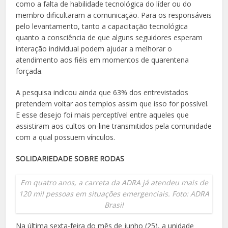
como a falta de habilidade tecnológica do líder ou do
membro dificultaram a comunicação. Para os responsáveis
pelo levantamento, tanto a capacitação tecnológica
quanto a consciência de que alguns seguidores esperam
interação individual podem ajudar a melhorar o
atendimento aos fiéis em momentos de quarentena
forçada.
A pesquisa indicou ainda que 63% dos entrevistados
pretendem voltar aos templos assim que isso for possível.
E esse desejo foi mais perceptível entre aqueles que
assistiram aos cultos on-line transmitidos pela comunidade
com a qual possuem vínculos.
SOLIDARIEDADE SOBRE RODAS
Em quatro anos, a carreta da ADRA já atendeu mais de
120 mil pessoas em situações emergenciais. Foto: ADRA
Brasil
Na última sexta-feira do mês de junho (25), a unidade