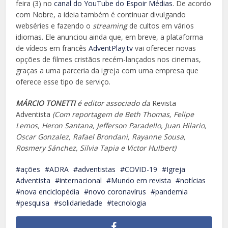
feira (3) no
canal do YouTube do Espoir Médias
. De acordo
com Nobre, a ideia também é continuar divulgando
webséries e fazendo o
streaming
de cultos em vários
idiomas. Ele anunciou ainda que, em breve, a plataforma
de vídeos em francês
AdventPlay.tv
vai oferecer novas
opções de filmes cristãos recém-lançados nos cinemas,
graças a uma parceria da igreja com uma empresa que
oferece esse tipo de serviço.
MÁRCIO TONETTI
é editor associado da
Revista
Adventista
(Com reportagem de Beth Thomas, Felipe
Lemos, Heron Santana, Jefferson Paradello, Juan Hilario,
Oscar Gonzalez, Rafael Brondani, Rayanne Sousa,
Rosmery Sánchez, Silvia Tapia e Victor Hulbert)
ações
ADRA
adventistas
COVID-19
Igreja
Adventista
internacional
Mundo em revista
notícias
nova enciclopédia
novo coronavírus
pandemia
pesquisa
solidariedade
tecnologia