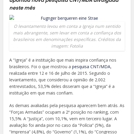
apontou nova pesquisa CNT/MDA divulgada
neste mês
O levantamento levou em conta a Igreja num sentido
mais abrangente, sem levar em conta a confiança dos
brasileiros em denominações específicas. Créditos da
imagem: Fotolia
A “Igreja” é a instituição que mais inspira confiança nos
brasileiros. Foi o que mostrou a
pesquisa CNT/MDA
,
realizada entre 12 e 16 de julho de 2015. Segundo o
levantamento, que considerou a opinião de 2.002
entrevistados, 53,5% deles disseram que a “Igreja” é a
instituição em que mais confiam.
As demais avaliadas pela pesquisa aparecem bem atrás. As
“Forças Armadas” ocupam a 2ª posição no ranking, com
15,5%. A “Justiça”, com 10,1%, vem em terceiro lugar. A
avaliação foi ainda pior no caso da “Polícia” (5%), da
“Imprensa” (4,8%), do “Governo” (1,1%), do “Congresso