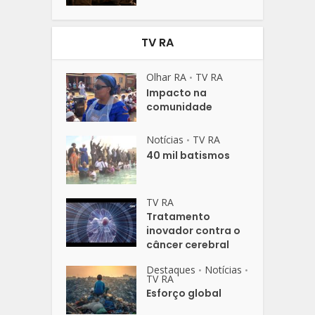
TV RA
Olhar RA
TV RA
•
Impacto na
comunidade
Notícias
TV RA
•
40 mil batismos
TV RA
Tratamento
inovador contra o
câncer cerebral
Destaques
Notícias
•
•
TV RA
Esforço global