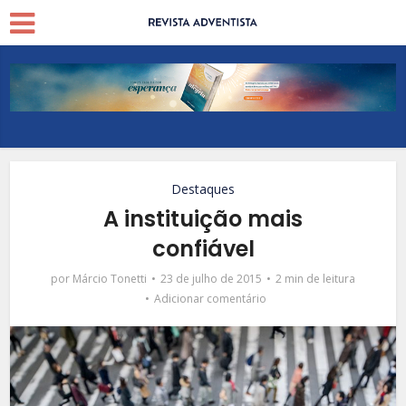
Destaques
A instituição mais
confiável
por
Márcio Tonetti
23 de julho de 2015
2 min de leitura
Adicionar comentário