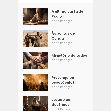
A última carta de
Paulo
por
A Redação
Às portas de
Canaã
por
A Redação
Ministério de todos
por
A Redação
Presença ou
espetáculo?
por
A Redação
Jesus e as
doutrinas
por
A Redação