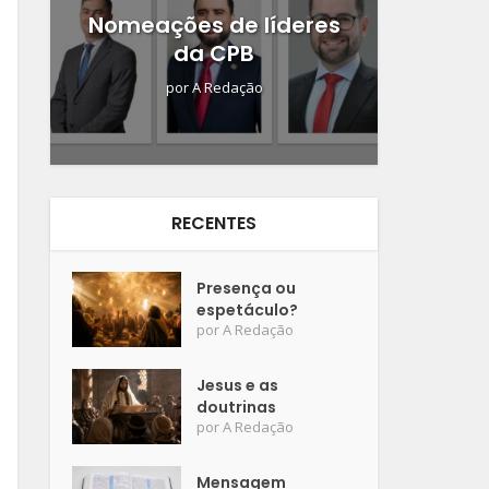
Nomeações de líderes
da CPB
por
A Redação
RECENTES
Presença ou
espetáculo?
por
A Redação
Jesus e as
doutrinas
por
A Redação
Mensagem