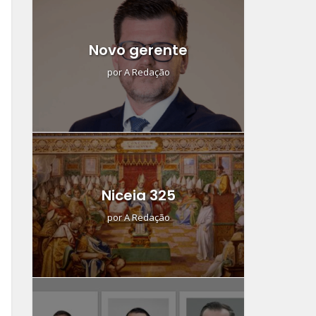
Novo gerente
por
A Redação
Niceia 325
por
A Redação