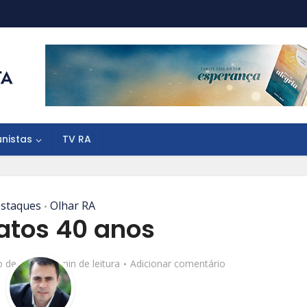
unistas
TV RA
staques
Olhar RA
•
atos 40 anos
o de 2016
1 min de leitura
Adicionar comentário