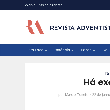
Acervo
Assine a revista
Em Foco
Essência
Extras
Col
De
Há ex
por
Márcio Tonetti
22 de junh