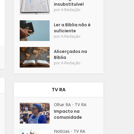
insubstituível
por
A Redação
Ler a Bíblia não é
suficiente
por
A Redação
Alicerçados na
Bíblia
por
A Redação
TV RA
Olhar RA
TV RA
•
Impacto na
comunidade
Notícias
TV RA
•