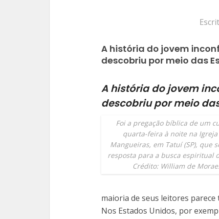
Escri
A história do jovem inco
descobriu por meio das E
A história do jovem in
descobriu por meio da
Foi a pregação bíblica de um cu
quarta-feira à noite na Igreja
Mangueiras, em Tatuí (SP), que s
resposta para a busca espiritual 
Crédito: William de Morae
maioria de seus leitores parece 
Nos Estados Unidos, por exemp