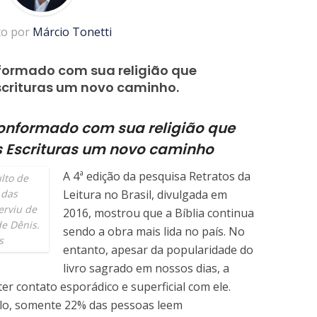
to por
Márcio Tonetti
nformado com sua religião que
scrituras um novo caminho.
conformado com sua religião que
s Escrituras um novo caminho
A 4ª edição da pesquisa Retratos da
lto de
 das
Leitura no Brasil, divulgada em
erviu de
2016, mostrou que a Bíblia continua
de Dênis.
sendo a obra mais lida no país. No
s
entanto, apesar da popularidade do
livro sagrado em nossos dias, a
ter contato esporádico e superficial com ele.
lo, somente 22% das pessoas leem