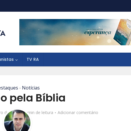
unistas
TV RA
staques
Notícias
•
o pela Bíblia
ro de 2017
4 min de leitura
Adicionar comentário