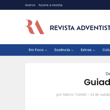
Acervo
Assine a revista
Em Foco
Essência
Extras
Col
De
Guiad
por
Márcio Tonetti
24 de outub