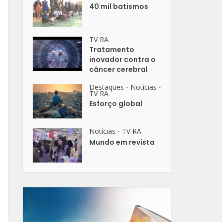
40 mil batismos
TV RA
Tratamento
inovador contra o
câncer cerebral
Destaques
Notícias
•
•
TV RA
Esforço global
Notícias
TV RA
•
Mundo em revista