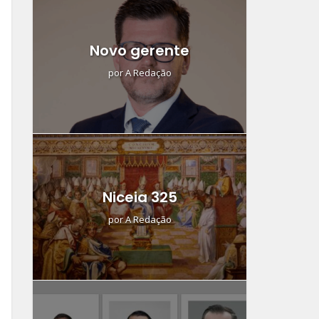
Novo gerente
por
A Redação
Niceia 325
por
A Redação