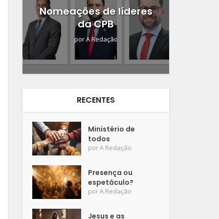
Nomeações de líderes
da CPB
por
A Redação
RECENTES
Ministério de
todos
por
A Redação
Presença ou
espetáculo?
por
A Redação
Jesus e as