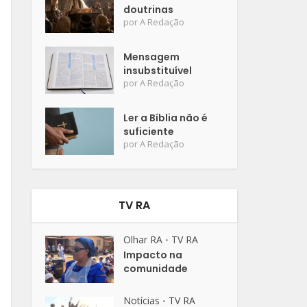
doutrinas
por
A Redação
Mensagem
insubstituível
por
A Redação
Ler a Bíblia não é
suficiente
por
A Redação
TV RA
Olhar RA
TV RA
•
Impacto na
comunidade
Notícias
TV RA
•