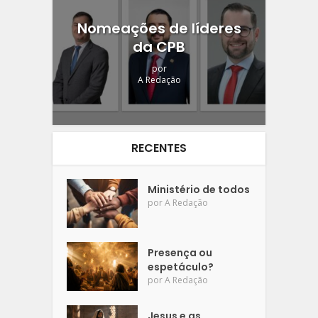
Nomeações de líderes
da CPB
por
A Redação
RECENTES
Ministério de todos
por
A Redação
Presença ou
espetáculo?
por
A Redação
Jesus e as