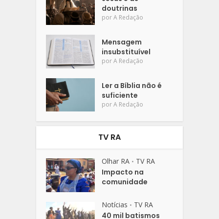
doutrinas
por
A Redação
Mensagem
insubstituível
por
A Redação
Ler a Bíblia não é
suficiente
por
A Redação
TV RA
Olhar RA
TV RA
•
Impacto na
comunidade
Notícias
TV RA
•
40 mil batismos