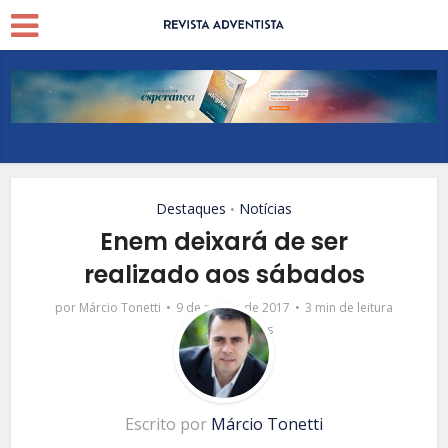
Destaques
Notícias
•
Enem deixará de ser
realizado aos sábados
por
Márcio Tonetti
9 de março de 2017
3 min de leitura
2 comentários
Escrito por
Márcio Tonetti