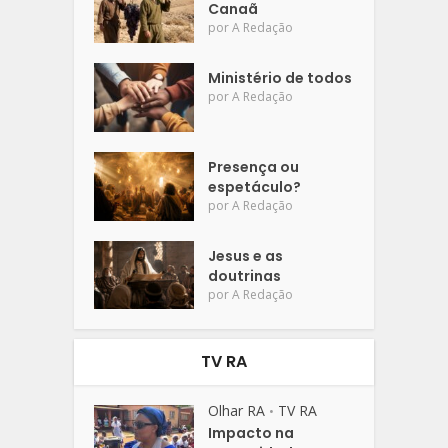
Canaã
por
A Redação
Ministério de todos
por
A Redação
Presença ou
espetáculo?
por
A Redação
Jesus e as
doutrinas
por
A Redação
TV RA
Olhar RA
TV RA
•
Impacto na