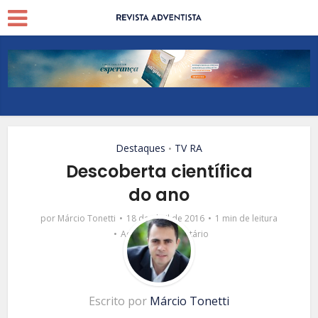
Destaques
TV RA
•
Descoberta científica
do ano
por
Márcio Tonetti
18 de abril de 2016
1 min de leitura
Adicionar comentário
Escrito por
Márcio Tonetti