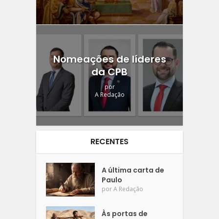
Nomeações de líderes
da CPB
por
A Redação
RECENTES
A última carta de
Paulo
por
A Redação
Às portas de