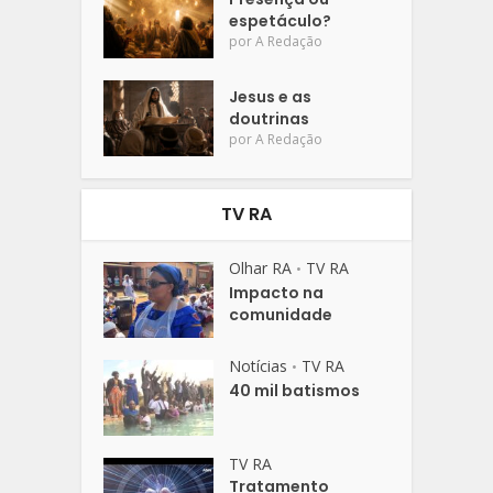
espetáculo?
por
A Redação
Jesus e as
doutrinas
por
A Redação
TV RA
Olhar RA
TV RA
•
Impacto na
comunidade
Notícias
TV RA
•
40 mil batismos
TV RA
Tratamento