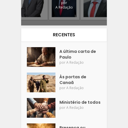
por
A Redação
RECENTES
A última carta de
Paulo
por
A Redação
Às portas de
Canaã
por
A Redação
Ministério de todos
por
A Redação
Presença ou