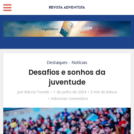
Destaques
Notícias
•
Desafios e sonhos da
juventude
por
Márcio Tonetti
1 de junho de 2024
5 min de leitura
Adicionar comentário