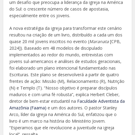
um desafio que preocupa a liderança da igreja na América
do Sul: o crescente número de casos de apostasia,
especialmente entre os jovens.
A nova estratégia da igreja para transformar este cenário
resultou na criação de um livro, distribuído a cada um dos
quase 20 mil jovens inscritos no evento (
Maranata
[CPB,
2024]). Baseado em 48 modelos de discipulado
implementados ao redor do mundo, entrevistas com
jovens sul-americanos e análises de estudos geracionais,
foi elaborado um plano intencional fundamentado nas
Escrituras. Este plano se desenvolverá a partir de quatro
frentes de ação: Missão (M), Relacionamento (R), Nutrição
(N) e Templo (T). “Nosso objetivo é preparar discípulos
maduros e com uma fé robusta”, explica Herbert Cleber,
diretor de bem-estar estudantil na
Faculdade Adventista da
Amazônia (Faama)
e um dos autores. O pastor Stanley
Arco, líder da igreja na América do Sul, enfatizou que o
livro é um marco na história do Ministério Jovem.
“Esperamos que ele revolucione a juventude na igreja
local”, ressalta.