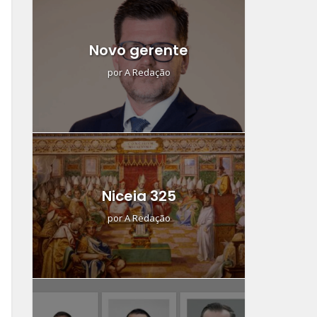
Novo gerente
por
A Redação
Niceia 325
por
A Redação