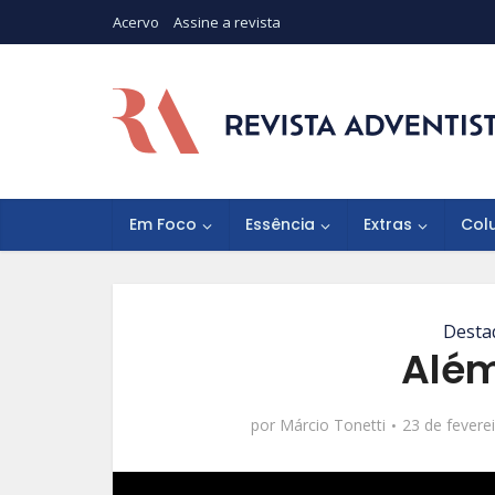
Acervo
Assine a revista
Em Foco
Essência
Extras
Col
Desta
Além
por
Márcio Tonetti
23 de fevere