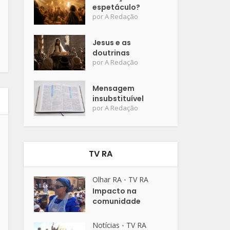
espetáculo?
por
A Redação
Jesus e as
doutrinas
por
A Redação
Mensagem
insubstituível
por
A Redação
TV RA
Olhar RA
TV RA
•
Impacto na
comunidade
Notícias
TV RA
•