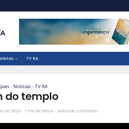
unistas
TV RA
ques
Notícias
TV RA
•
•
 do templo
iro de 2024
1 min de leitura
Adicionar comentário