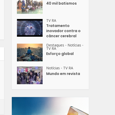
40 mil batismos
TV RA
Tratamento
inovador contra o
câncer cerebral
Destaques
Notícias
•
•
TV RA
Esforço global
Notícias
TV RA
•
Mundo em revista