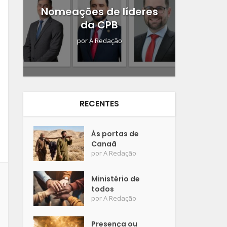
Nomeações de líderes
da CPB
por
A Redação
RECENTES
Às portas de
Canaã
por
A Redação
Ministério de
todos
por
A Redação
Presença ou