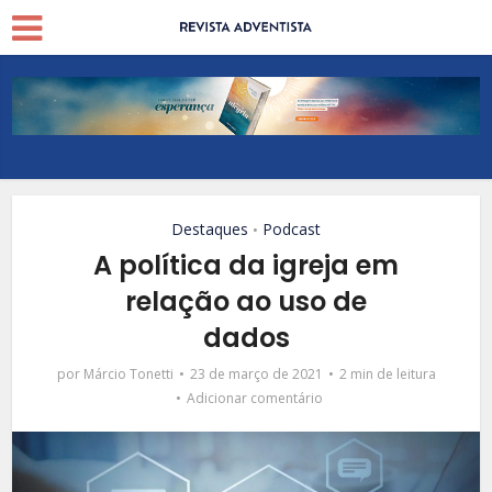
Destaques
Podcast
•
A política da igreja em
relação ao uso de
dados
por
Márcio Tonetti
23 de março de 2021
2 min de leitura
Adicionar comentário