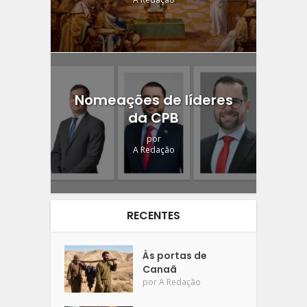
Nomeações de líderes
da CPB
por
A Redação
RECENTES
Às portas de
Canaã
por
A Redação