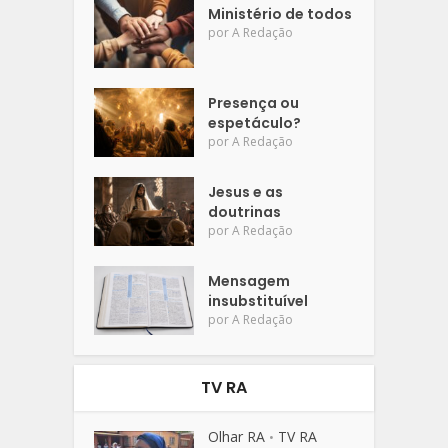
Ministério de todos
por
A Redação
Presença ou
espetáculo?
por
A Redação
Jesus e as
doutrinas
por
A Redação
Mensagem
insubstituível
por
A Redação
TV RA
Olhar RA
TV RA
•