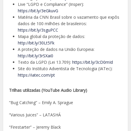
Live “LGPD e Compliance” (Insper):
https://bit.ly/3eGkuvG
Matéria da CNN Brasil sobre o vazamento que expôs
dados de 100 milhões de brasileiros:
https://bit.ly/3sguPCC
Mapa global da proteção de dados:
http://bit.ly/30Lt5Fk
A proteção de dados na União Europeia:
http://bit.ly/3rSXai0
Texto da LGPD (Lei 13.709):
https://bit.ly/3cD0mId
Site do Instituto Adventista de Tecnologia (IATec):
https://iatec.com/pt
Trilhas utilizadas (YouTube Audio Library)
“Bug Catching” – Emily A. Sprague
“Various Juices” – LATASHÁ
“Firestarter” – Jeremy Black