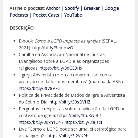
Assine o podcast:
Anchor
|
Spotify
|
Breaker
|
Google
Podcasts
|
Pocket Casts
|
YouTube
DESCRIÇÃO:
E-book
Como a LGPD Impacta as Igrejas
(SEPAL,
2021):
http://bit.ly/3epfmvO
Cartilha da Associação Nacional de Juristas
Evangélicos sobre a LGPD e as organizações
religiosas:
https://bit.ly/3qCE3Hx
“Igreja Adventista reforça compromisso com a
proteção de dados dos membros” (matéria da ASN):
https://bit.ly/3t7897G
Política de Privacidade de Dados da Igreja Adventista
do Sétimo Dia:
http://bit.ly/30sBVHZ
Perguntas e respostas sobre a aplicação da LGPD no
contexto da igreja:
https://bit.ly/3tu8wJR
/
https://bit.ly/3qxh1C4
/
https://bit.ly/3lajscI
Live “Como a LGPD pode ser uma lei estratégica para
a sua igreja?”:
https://bit.ly/3l2VKPh