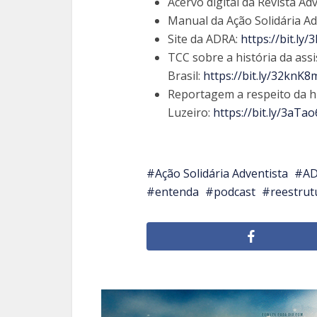
Acervo digital da Revista Ad
Manual da Ação Solidária Ad
Site da ADRA:
https://bit.ly
TCC sobre a história da assi
Brasil:
https://bit.ly/32knK8
Reportagem a respeito da hi
Luzeiro:
https://bit.ly/3aTao
Ação Solidária Adventista
A
entenda
podcast
reestrut