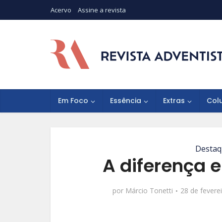
Acervo
Assine a revista
Em Foco
Essência
Extras
Col
Destaq
A diferença 
por
Márcio Tonetti
28 de fevere