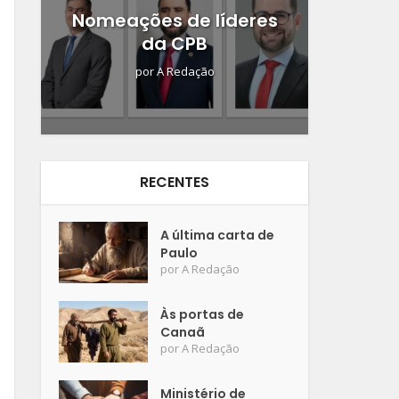
Nomeações de líderes
da CPB
por
A Redação
RECENTES
A última carta de
Paulo
por
A Redação
Às portas de
Canaã
por
A Redação
Ministério de