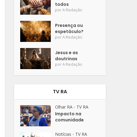
todos
por
A Redação
Presença ou
espetáculo?
por
A Redação
Jesus e as
doutrinas
por
A Redação
TV RA
Olhar RA
TV RA
•
Impacto na
comunidade
Notícias
TV RA
•