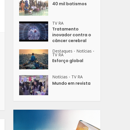
40 mil batismos
TV RA
Tratamento
inovador contra o
câncer cerebral
Destaques
Notícias
•
•
TV RA
Esforço global
Notícias
TV RA
•
Mundo em revista