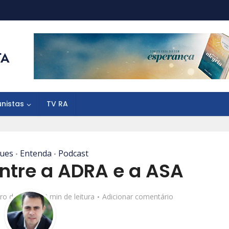
unistas
TV RA
ues
Entenda
Podcast
•
•
entre a ADRA e a ASA
iro de 2020
2 min de leitura
Adicionar comentário