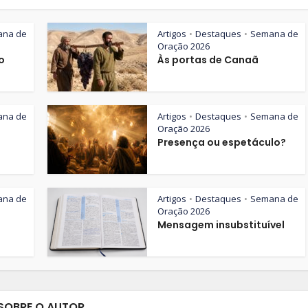
ana de
Artigos
Destaques
Semana de
•
•
Oração 2026
o
Às portas de Canaã
ana de
Artigos
Destaques
Semana de
•
•
Oração 2026
Presença ou espetáculo?
ana de
Artigos
Destaques
Semana de
•
•
Oração 2026
Mensagem insubstituível
SOBRE O AUTOR