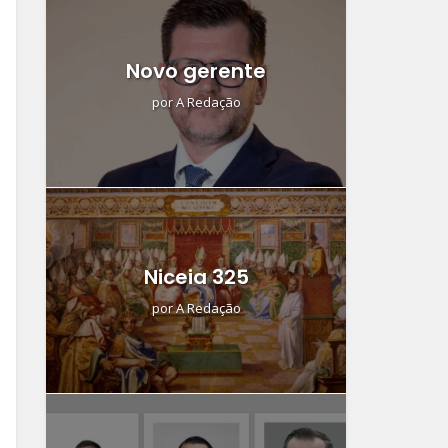
Novo gerente
por
A Redação
Niceia 325
por
A Redação