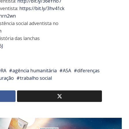
ventista:
http://bit.ly/36eYno7
ventista:
https://bit.ly/3hv41ck
/3hrn2wn
stência social adventista no
m
stória das lanchas
6J
DRA
agência humanitária
ASA
diferenças
uração
trabalho social