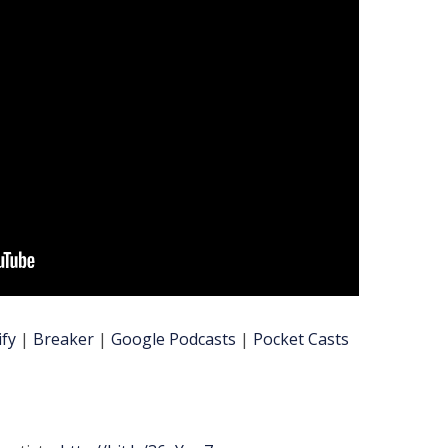
ify
|
Breaker
|
Google Podcasts
|
Pocket Casts