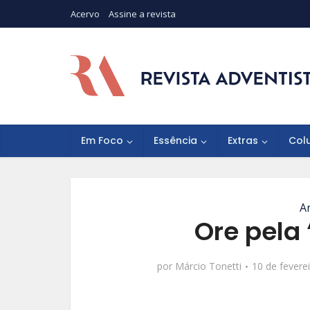
Acervo
Assine a revista
Em Foco
Essência
Extras
Col
A
Ore pela
por
Márcio Tonetti
10 de fevere