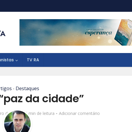
unistas
TV RA
rtigos
Destaques
•
 “paz da cidade”
iro de 2017
5 min de leitura
Adicionar comentário