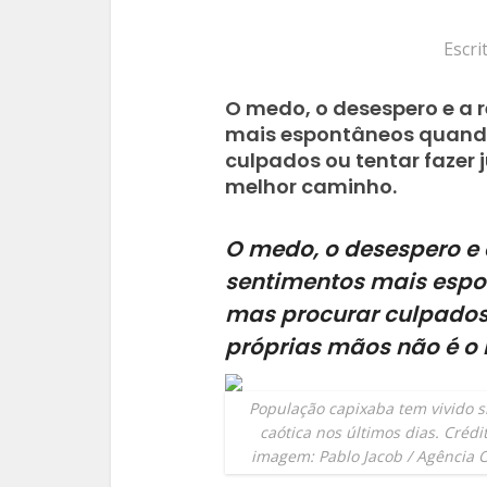
Escri
O medo, o desespero e a 
mais espontâneos quando 
culpados ou tentar fazer 
melhor caminho.
O medo, o desespero e 
sentimentos mais espo
mas procurar culpados 
próprias mãos não é o
População capixaba tem vivido s
caótica nos últimos dias. Crédi
imagem: Pablo Jacob / Agência 