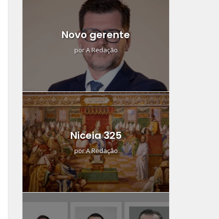
Novo gerente
por
A Redação
Niceia 325
por
A Redação