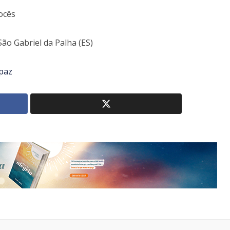
ocês
ão Gabriel da Palha (ES)
paz