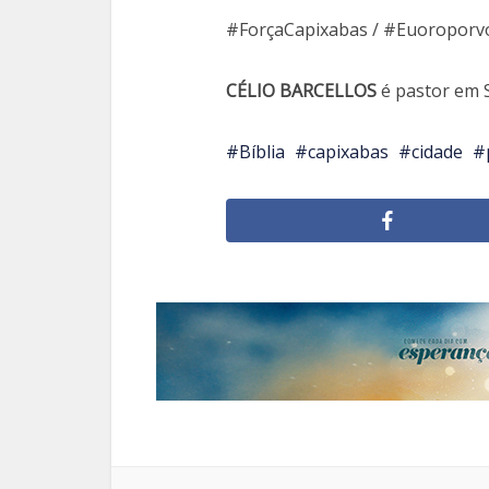
#ForçaCapixabas / #Euoroporv
CÉLIO BARCELLOS
é pastor em S
Bíblia
capixabas
cidade