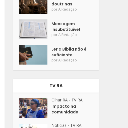
doutrinas
por
A Redação
Mensagem
insubstituível
por
A Redação
Ler a Bíblia não é
suficiente
por
A Redação
TV RA
Olhar RA
TV RA
•
Impacto na
comunidade
Notícias
TV RA
•