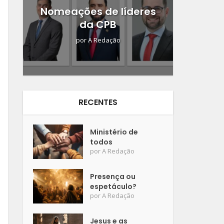
Nomeações de líderes
da CPB
por
A Redação
RECENTES
Ministério de
todos
por
A Redação
Presença ou
espetáculo?
por
A Redação
Jesus e as