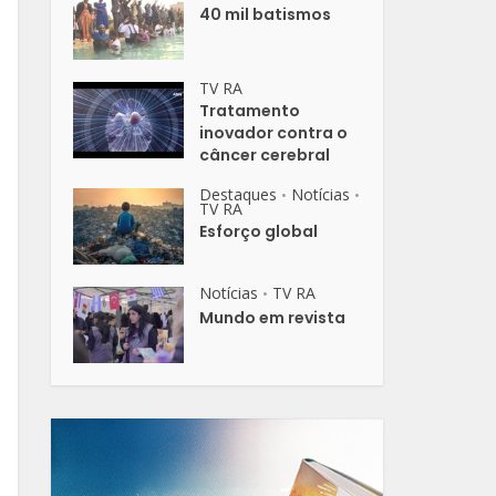
40 mil batismos
TV RA
Tratamento
inovador contra o
câncer cerebral
Destaques
Notícias
•
•
TV RA
Esforço global
Notícias
TV RA
•
Mundo em revista