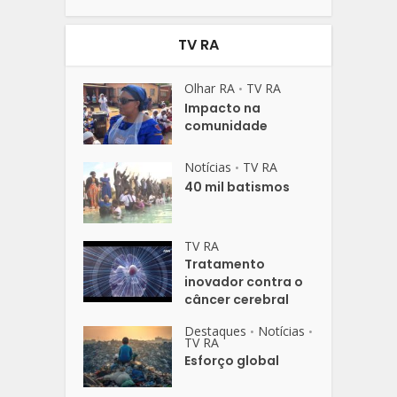
TV RA
Olhar RA
TV RA
•
Impacto na
comunidade
Notícias
TV RA
•
40 mil batismos
TV RA
Tratamento
inovador contra o
câncer cerebral
Destaques
Notícias
•
•
TV RA
Esforço global