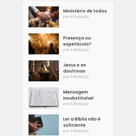
Ministério de todos
por
A Redação
Presença ou
espetáculo?
por
A Redação
Jesus e as
doutrinas
por
A Redação
Mensagem
insubstituível
por
A Redação
Ler a Bíblia não é
suficiente
por
A Redação