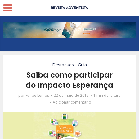
Destaques
Guia
•
Saiba como participar
do Impacto Esperança
por
Felipe Lemos
22 de maio de 2015
1 min de leitura
Adicionar comentário