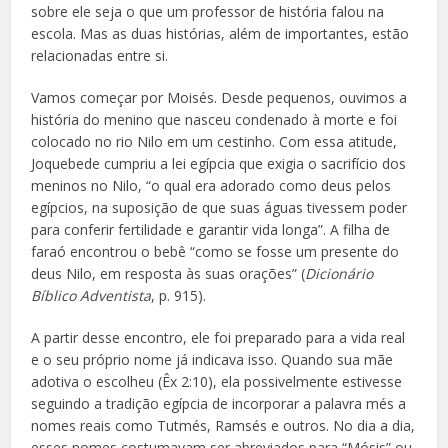
sobre ele seja o que um professor de história falou na
escola. Mas as duas histórias, além de importantes, estão
relacionadas entre si.
Vamos começar por Moisés. Desde pequenos, ouvimos a
história do menino que nasceu condenado à morte e foi
colocado no rio Nilo em um cestinho. Com essa atitude,
Joquebede cumpriu a lei egípcia que exigia o sacrifício dos
meninos no Nilo, “o qual era adorado como deus pelos
egípcios, na suposição de que suas águas tivessem poder
para conferir fertilidade e garantir vida longa”. A filha de
faraó encontrou o bebê “como se fosse um presente do
deus Nilo, em resposta às suas orações” (
Dicionário
Bíblico Adventista
, p. 915).
A partir desse encontro, ele foi preparado para a vida real
e o seu próprio nome já indicava isso. Quando sua mãe
adotiva o escolheu (Êx 2:10), ela possivelmente estivesse
seguindo a tradição egípcia de incorporar a palavra
més
a
nomes reais como Tutmés, Ramsés e outros. No dia a dia,
esses nomes costumavam ser abreviados para “Mósis” ou