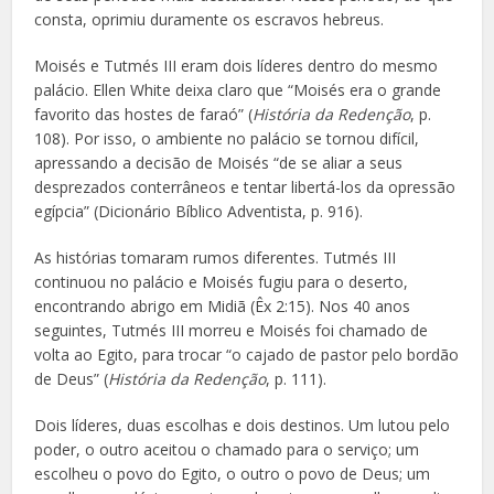
consta, oprimiu duramente os escravos hebreus.
Moisés e Tutmés III eram dois líderes dentro do mesmo
palácio. Ellen White deixa claro que “Moisés era o grande
favorito das hostes de faraó” (
História da Redenção
, p.
108). Por isso, o ambiente no palácio se tornou difícil,
apressando a decisão de Moisés “de se aliar a seus
desprezados conterrâneos e tentar libertá-los da opressão
egípcia” (
Dicionário Bíblico Adventista
, p. 916).
As histórias tomaram rumos diferentes. Tutmés III
continuou no palácio e Moisés fugiu para o deserto,
encontrando abrigo em Midiã (Êx 2:15). Nos 40 anos
seguintes, Tutmés III morreu e Moisés foi chamado de
volta ao Egito, para trocar “o cajado de pastor pelo bordão
de Deus” (
História da Redenção
, p. 111).
Dois líderes, duas escolhas e dois destinos. Um lutou pelo
poder, o outro aceitou o chamado para o serviço; um
escolheu o povo do Egito, o outro o povo de Deus; um