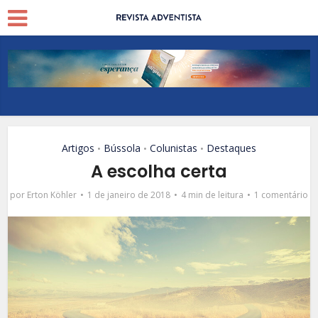
Artigos
Bússola
Colunistas
Destaques
•
•
•
A escolha certa
por
Erton Köhler
1 de janeiro de 2018
4 min de leitura
1 comentário