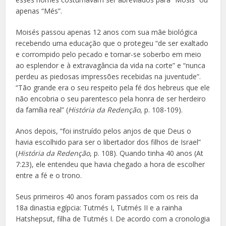
apenas “Més”.
Moisés passou apenas 12 anos com sua mãe biológica
recebendo uma educação que o protegeu “de ser exaltado
e corrompido pelo pecado e tornar-se soberbo em meio
ao esplendor e à extravagância da vida na corte” e “nunca
perdeu as piedosas impressões recebidas na juventude”.
“Tão grande era o seu respeito pela fé dos hebreus que ele
não encobria o seu parentesco pela honra de ser herdeiro
da família real” (
História da Redenção
, p. 108-109).
Anos depois, “foi instruído pelos anjos de que Deus o
havia escolhido para ser o libertador dos filhos de Israel”
(
História da Redenção
, p. 108). Quando tinha 40 anos (At
7:23), ele entendeu que havia chegado a hora de escolher
entre a fé e o trono.
Seus primeiros 40 anos foram passados com os reis da
18
a
dinastia egípcia: Tutmés I, Tutmés II e a rainha
Hatshepsut, filha de Tutmés I. De acordo com a cronologia