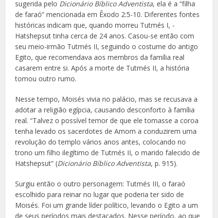
sugerida pelo
Dicionário Bíblico Adventista
, ela é a “filha
de faraó” mencionada em Êxodo 2:5-10. Diferentes fontes
históricas indicam que, quando morreu Tutmés I, ­
Hatshepsut tinha cerca de 24 anos. Casou-se então com
seu meio-irmão Tutmés II, seguindo o costume do antigo
Egito, que recomendava aos membros da família real
casarem entre si. Após a morte de Tutmés II, a história
tomou outro rumo.
Nesse tempo, Moisés vivia no palácio, mas se recusava a
adotar a religião egípcia, causando desconforto à família
real. “Talvez o possível temor de que ele tomasse a coroa
tenha levado os sacerdotes de Amom a conduzirem uma
revolução do templo vários anos antes, colocando no
trono um filho ilegítimo de Tutmés II, o marido falecido de
Hatshepsut” (
Dicionário Bíblico Adventista
, p. 915).
Surgiu então o outro personagem: Tutmés III, o faraó
escolhido para reinar no lugar que poderia ter sido de
Moisés. Foi um grande líder político, levando o Egito a um
de seus períodos mais destacados. Nesse período, ao que