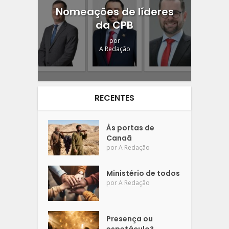
Nomeações de líderes
da CPB
por
A Redação
RECENTES
Às portas de
Canaã
por
A Redação
Ministério de todos
por
A Redação
Presença ou