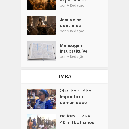
espetáculo?
por
A Redação
Jesus e as
doutrinas
por
A Redação
Mensagem
insubstituível
por
A Redação
TV RA
Olhar RA
TV RA
•
Impacto na
comunidade
Notícias
TV RA
•
40 mil batismos