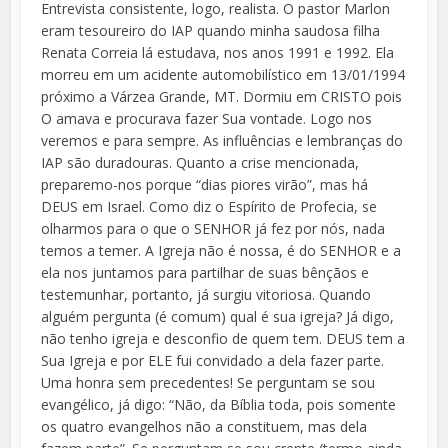
Entrevista consistente, logo, realista. O pastor Marlon
eram tesoureiro do IAP quando minha saudosa filha
Renata Correia lá estudava, nos anos 1991 e 1992. Ela
morreu em um acidente automobilístico em 13/01/1994
próximo a Várzea Grande, MT. Dormiu em CRISTO pois
O amava e procurava fazer Sua vontade. Logo nos
veremos e para sempre. As influências e lembranças do
IAP são duradouras. Quanto a crise mencionada,
preparemo-nos porque “dias piores virão”, mas há
DEUS em Israel. Como diz o Espírito de Profecia, se
olharmos para o que o SENHOR já fez por nós, nada
temos a temer. A Igreja não é nossa, é do SENHOR e a
ela nos juntamos para partilhar de suas bênçãos e
testemunhar, portanto, já surgiu vitoriosa. Quando
alguém pergunta (é comum) qual é sua igreja? Já digo,
não tenho igreja e desconfio de quem tem. DEUS tem a
Sua Igreja e por ELE fui convidado a dela fazer parte.
Uma honra sem precedentes! Se perguntam se sou
evangélico, já digo: “Não, da Bíblia toda, pois somente
os quatro evangelhos não a constituem, mas dela