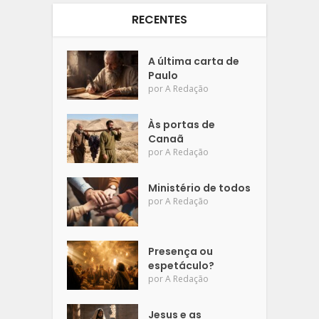
RECENTES
A última carta de
Paulo
por
A Redação
Às portas de
Canaã
por
A Redação
Ministério de todos
por
A Redação
Presença ou
espetáculo?
por
A Redação
Jesus e as