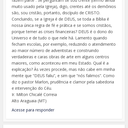
fazem parte”. Se perguntam se sou crente (termo ainda
muito usado pela Igreja), digo, crentes até os demônios
são, sou cristão, portanto, discípulo de CRISTO.
Concluindo, se a Igreja é de DEUS, se toda a Bíblia é
nossa única regra de fé e prática e se somos cristãos,
porque temer as crises financeiras? DEUS é o dono do
Universo e de tudo o que nele há. Lamento quando
fecham escolas, por exemplo, reduzindo o atendimento
ao maior número de adventistas e construindo
verdadeiras e caras obras de arte em alguns centros
maiores, como aconteceu em meu Estado. Qual é a
explicação? Às vezes procede, mas não cabe em minha
mente que “DEUS faliu”, e sim que “nós falimos”. Como
diz o pastor Marlon, prudência e clamor pela sabedoria
e intervenção do Céu.
Ir. Milton Chicalé Correia
Alto Araguaia (MT)
Acesse para responder