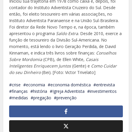
Iniciou sua trajetória em 1978 como caixa e, depois, foi
contador do Instituto Adventista Cruzeiro do Sul. Desde
então, foi eleito tesoureiro em várias associações, no
Instituto Adventista Paranaense e na União Sul-Brasileira.
Foi diretor da Rede Novo Tempo e, na época, também
apresentou o programa
Saldo Extra
. Desde 2010, exerce a
função de tesoureiro da Divisão Sul-Americana. No
momento, está lendo o livro Geração Perdida, de David
Kinnaman, e indica três livros sobre finanças:
Conselhos
Sobre Mordomia
(CPB), de Ellen White,
Casais
Inteligentes Enriquecem Juntos
(Gente) e
Como Cuidar
do seu ­Dinheiro
(Bei). [Foto: Victor Trivelato]
crise
economia
economia doméstica
entrevista
finanças
história
Igreja Adventista
investimentos
medidas
pregação
prevenção