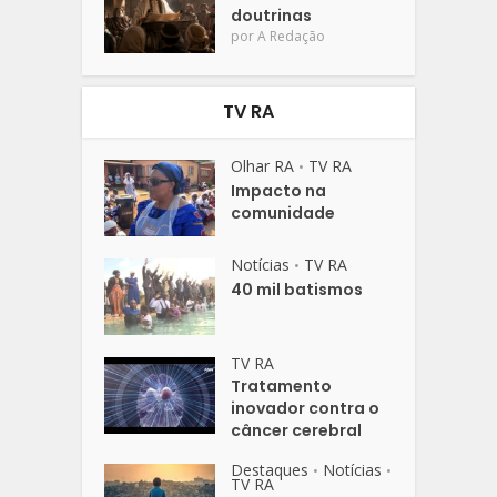
doutrinas
por
A Redação
TV RA
Olhar RA
TV RA
•
Impacto na
comunidade
Notícias
TV RA
•
40 mil batismos
TV RA
Tratamento
inovador contra o
câncer cerebral
Destaques
Notícias
•
•
TV RA