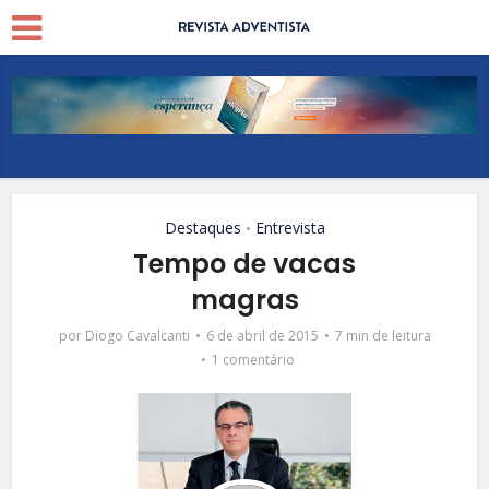
Destaques
Entrevista
•
Tempo de vacas
magras
por
Diogo Cavalcanti
6 de abril de 2015
7 min de leitura
1 comentário